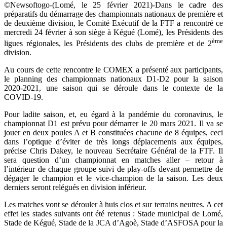
©Newsoftogo-(Lomé, le 25 février 2021)-Dans le cadre des
préparatifs du démarrage des championnats nationaux de première et
de deuxième division, le Comité Exécutif de la FTF a rencontré ce
mercredi 24 février à son siège à Kégué (Lomé), les Présidents des
ème
ligues régionales, les Présidents des clubs de première et de 2
division.
Au cours de cette rencontre le COMEX a présenté aux participants,
le planning des championnats nationaux D1-D2 pour la saison
2020-2021, une saison qui se déroule dans le contexte de la
COVID-19.
Pour ladite saison, et, eu égard à la pandémie du coronavirus, le
championnat D1 est prévu pour démarrer le 20 mars 2021. Il va se
jouer en deux poules A et B constituées chacune de 8 équipes, ceci
dans l’optique d’éviter de très longs déplacements aux équipes,
précise Chris Dakey, le nouveau Secrétaire Général de la FTF. Il
sera question d’un championnat en matches aller – retour à
l’intérieur de chaque groupe suivi de play-offs devant permettre de
dégager le champion et le vice-champion de la saison. Les deux
derniers seront relégués en division inférieur.
Les matches vont se dérouler à huis clos et sur terrains neutres. A cet
effet les stades suivants ont été retenus : Stade municipal de Lomé,
Stade de Kégué, Stade de la JCA d’Agoè, Stade d’ASFOSA pour la