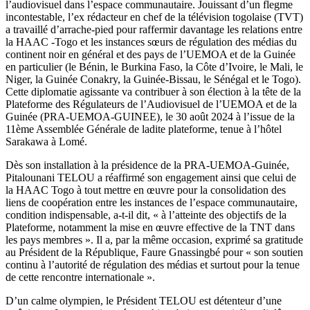
l’audiovisuel dans l’espace communautaire. Jouissant d’un flegme
incontestable, l’ex rédacteur en chef de la télévision togolaise (TVT)
a travaillé d’arrache-pied pour raffermir davantage les relations entre
la HAAC -Togo et les instances sœurs de régulation des médias du
continent noir en général et des pays de l’UEMOA et de la Guinée
en particulier (le Bénin, le Burkina Faso, la Côte d’Ivoire, le Mali, le
Niger, la Guinée Conakry, la Guinée-Bissau, le Sénégal et le Togo).
Cette diplomatie agissante va contribuer à son élection à la tête de la
Plateforme des Régulateurs de l’Audiovisuel de l’UEMOA et de la
Guinée (PRA-UEMOA-GUINEE), le 30 août 2024 à l’issue de la
11ème Assemblée Générale de ladite plateforme, tenue à l’hôtel
Sarakawa à Lomé.
Dès son installation à la présidence de la PRA-UEMOA-Guinée,
Pitalounani TELOU a réaffirmé son engagement ainsi que celui de
la HAAC Togo à tout mettre en œuvre pour la consolidation des
liens de coopération entre les instances de l’espace communautaire,
condition indispensable, a-t-il dit, « à l’atteinte des objectifs de la
Plateforme, notamment la mise en œuvre effective de la TNT dans
les pays membres ». Il a, par la même occasion, exprimé sa gratitude
au Président de la République, Faure Gnassingbé pour « son soutien
continu à l’autorité de régulation des médias et surtout pour la tenue
de cette rencontre internationale ».
D’un calme olympien, le Président TELOU est détenteur d’une