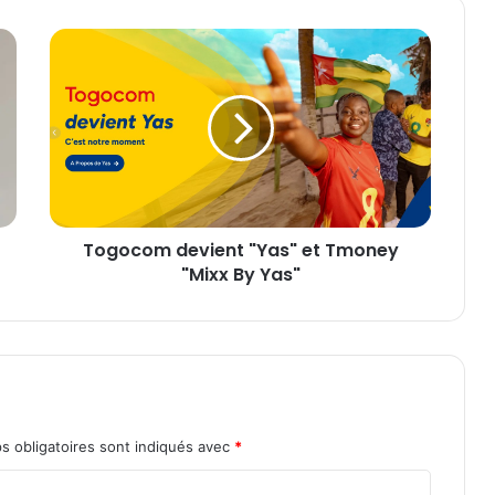
T
o
g
o
c
o
m
d
e
Togocom devient "Yas" et Tmoney
v
"Mixx By Yas"
i
e
n
t
"
Y
a
s
s obligatoires sont indiqués avec
*
"
e