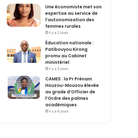
Une économiste met son
expertise au service de
l’autonomisation des
femmes rurales
il y a 2 jours
Éducation nationale :
Patibouyou Kirong
promu au Cabinet
ministériel
il y a 3 jours
CAMES : la Pr Prénam
Houzou-Mouzou élevée
au grade d’Officier de
l’Ordre des palmes
académiques
il y a 6 jours