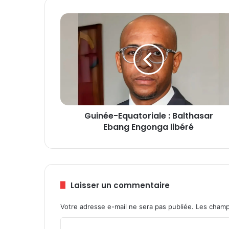
G
u
i
n
é
e
-
E
q
Guinée-Equatoriale : Balthasar
u
Ebang Engonga libéré
a
t
o
r
i
a
Laisser un commentaire
l
e
Votre adresse e-mail ne sera pas publiée.
Les champ
:
B
C