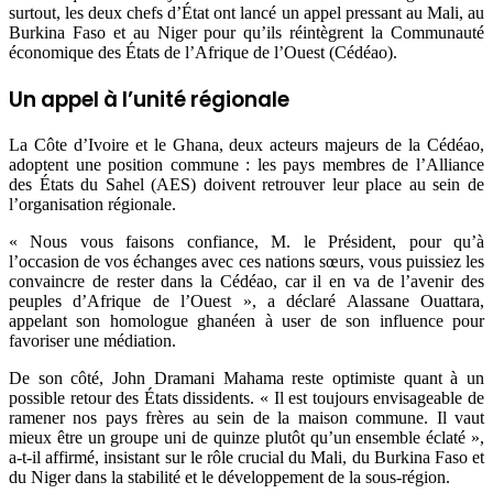
surtout, les deux chefs d’État ont lancé un appel pressant au Mali, au
Burkina Faso et au Niger pour qu’ils réintègrent la Communauté
économique des États de l’Afrique de l’Ouest (Cédéao).
Un appel à l’unité régionale
La Côte d’Ivoire et le Ghana, deux acteurs majeurs de la Cédéao,
adoptent une position commune : les pays membres de l’Alliance
des États du Sahel (AES) doivent retrouver leur place au sein de
l’organisation régionale.
« Nous vous faisons confiance, M. le Président, pour qu’à
l’occasion de vos échanges avec ces nations sœurs, vous puissiez les
convaincre de rester dans la Cédéao, car il en va de l’avenir des
peuples d’Afrique de l’Ouest », a déclaré Alassane Ouattara,
appelant son homologue ghanéen à user de son influence pour
favoriser une médiation.
De son côté, John Dramani Mahama reste optimiste quant à un
possible retour des États dissidents. « Il est toujours envisageable de
ramener nos pays frères au sein de la maison commune. Il vaut
mieux être un groupe uni de quinze plutôt qu’un ensemble éclaté »,
a-t-il affirmé, insistant sur le rôle crucial du Mali, du Burkina Faso et
du Niger dans la stabilité et le développement de la sous-région.