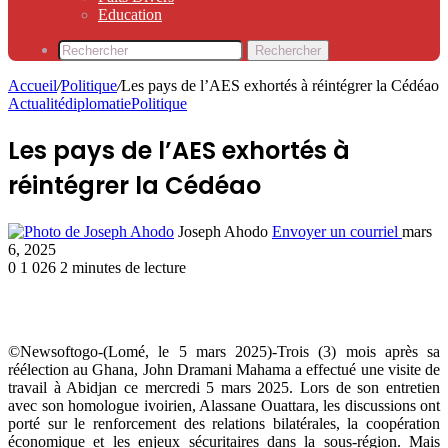
Education
Rechercher
Accueil
/
Politique
/
Les pays de l’AES exhortés à réintégrer la Cédéao
Actualité
diplomatie
Politique
Les pays de l’AES exhortés à
réintégrer la Cédéao
Joseph Ahodo
Envoyer un courriel
mars
6, 2025
0
1 026
2 minutes de lecture
©Newsoftogo-(Lomé, le 5 mars 2025)-Trois (3) mois après sa
réélection au Ghana, John Dramani Mahama a effectué une visite de
travail à Abidjan ce mercredi 5 mars 2025. Lors de son entretien
avec son homologue ivoirien, Alassane Ouattara, les discussions ont
porté sur le renforcement des relations bilatérales, la coopération
économique et les enjeux sécuritaires dans la sous-région. Mais