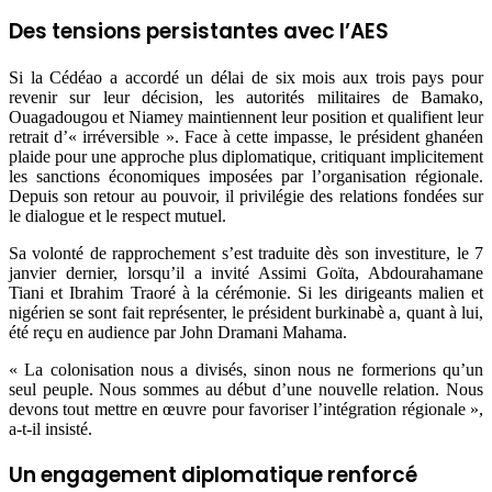
Des tensions persistantes avec l’AES
Si la Cédéao a accordé un délai de six mois aux trois pays pour
revenir sur leur décision, les autorités militaires de Bamako,
Ouagadougou et Niamey maintiennent leur position et qualifient leur
retrait d’« irréversible ». Face à cette impasse, le président ghanéen
plaide pour une approche plus diplomatique, critiquant implicitement
les sanctions économiques imposées par l’organisation régionale.
Depuis son retour au pouvoir, il privilégie des relations fondées sur
le dialogue et le respect mutuel.
Sa volonté de rapprochement s’est traduite dès son investiture, le 7
janvier dernier, lorsqu’il a invité Assimi Goïta, Abdourahamane
Tiani et Ibrahim Traoré à la cérémonie. Si les dirigeants malien et
nigérien se sont fait représenter, le président burkinabè a, quant à lui,
été reçu en audience par John Dramani Mahama.
« La colonisation nous a divisés, sinon nous ne formerions qu’un
seul peuple. Nous sommes au début d’une nouvelle relation. Nous
devons tout mettre en œuvre pour favoriser l’intégration régionale »,
a-t-il insisté.
Un engagement diplomatique renforcé