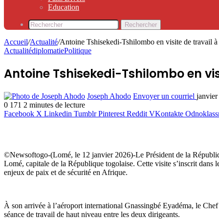
Education
Rechercher
Accueil
/
Actualité
/
Antoine Tshisekedi-Tshilombo en visite de travail 
Actualité
diplomatie
Politique
Antoine Tshisekedi-Tshilombo en vis
Joseph Ahodo
Envoyer un courriel
janvier
0
171
2 minutes de lecture
Facebook
X
Linkedin
Tumblr
Pinterest
Reddit
VKontakte
Odnoklass
©Newsoftogo-(Lomé, le 12 janvier 2026)-Le Président de la Républiqu
Lomé, capitale de la République togolaise. Cette visite s’inscrit dans 
enjeux de paix et de sécurité en Afrique.
À son arrivée à l’aéroport international Gnassingbé Eyadéma, le Chef 
séance de travail de haut niveau entre les deux dirigeants.