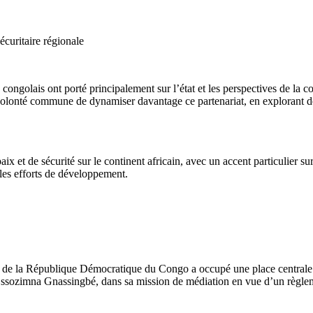
écuritaire régionale
congolais ont porté principalement sur l’état et les perspectives de la 
r volonté commune de dynamiser davantage ce partenariat, en explorant 
 et de sécurité sur le continent africain, avec un accent particulier sur
les efforts de développement.
l’Est de la République Démocratique du Congo a occupé une place centra
 Essozimna Gnassingbé, dans sa mission de médiation en vue d’un règlem