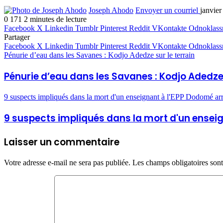
Joseph Ahodo
Envoyer un courriel
janvier
0
171
2 minutes de lecture
Facebook
X
Linkedin
Tumblr
Pinterest
Reddit
VKontakte
Odnoklass
Partager
Facebook
X
Linkedin
Tumblr
Pinterest
Reddit
VKontakte
Odnoklass
Pénurie d’eau dans les Savanes : Kodjo Adedze sur le terrain
Pénurie d’eau dans les Savanes : Kodjo Adedze 
9 suspects impliqués dans la mort d'un enseignant à l'EPP Dodomé arr
9 suspects impliqués dans la mort d'un ensei
Laisser un commentaire
Votre adresse e-mail ne sera pas publiée.
Les champs obligatoires son