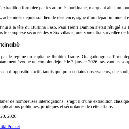
d’extradition formulée par les autorités burkinabè, marquant ainsi un tou
mis, acheminés depuis son lieu de résidence, signe d’un départ imminent e
’hui à la tête du Burkina Faso, Paul-Henri Damiba s’était réfugié au T
ans le complexe sécurisé des
«
Six villas », une zone ultra-surveillée de l
rkinabè
tées par le régime du capitaine Ibrahim Traoré. Ouagadougou affirme d
 notamment évoqué un complot déjoué le 3 janvier 2026, ravivant les soup
éseau d’opposition actif, tandis que pour certains observateurs, elle sou
 de nombreuses interrogations : s’agit-il d’une extradition classique, 
ications politiques, juridiques et sécuritaires de cette affaire.
 20, 2026
niki
Pocket