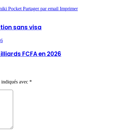
niki
Pocket
Partager par email
Imprimer
ation sans visa
26
illiards FCFA en 2026
t indiqués avec
*