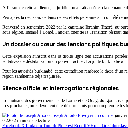
À l’issue de cette audience, la juridiction aurait accédé à la demande 
Peu après la décision, certains de ses effets personnels lui ont été re
Renversé en septembre 2022 par le capitaine Ibrahim Traoré, aujourd
sous-région. Installé à Lomé, l’ancien chef de la Transition résidait d
Un dossier au cœur des tensions politiques bu
Cette expulsion s’inscrit dans la droite ligne des accusations por
tentatives de déstabilisation du pouvoir actuel. La junte burkinabè a
Pour les autorités burkinabè, cette extradition renforce la thèse d’un r
région sahélienne déjà fragilisée.
Silence officiel et interrogations régionales
Le mutisme des gouvernements de Lomé et de Ouagadougou laisse planer
Les prochains jours devraient être déterminants pour comprendre les impl
Joseph Ahodo
Envoyer un courriel
janvier
0
220
2 minutes de lecture
Facebook
X
Linkedin
Tumblr
Pinterest
Reddit
VKontakte
Odnoklass