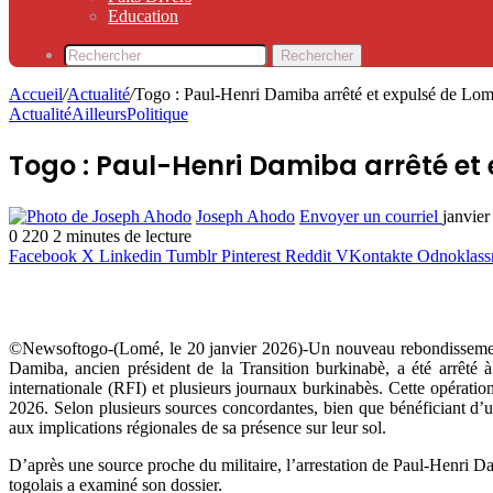
Education
Rechercher
Accueil
/
Actualité
/
Togo : Paul-Henri Damiba arrêté et expulsé de Lo
Actualité
Ailleurs
Politique
Togo : Paul-Henri Damiba arrêté et
Joseph Ahodo
Envoyer un courriel
janvier
0
220
2 minutes de lecture
Facebook
X
Linkedin
Tumblr
Pinterest
Reddit
VKontakte
Odnoklass
©Newsoftogo-(Lomé, le 20 janvier 2026)-Un nouveau rebondissement m
Damiba, ancien président de la Transition burkinabè, a été arrêté
internationale (RFI) et plusieurs journaux burkinabès. Cette opératio
2026. Selon plusieurs sources concordantes, bien que bénéficiant d’un c
aux implications régionales de sa présence sur leur sol.
D’après une source proche du militaire, l’arrestation de Paul-Henri Da
togolais a examiné son dossier.