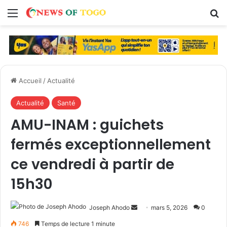
Menu
R
Accueil
/
Actualité
Actualité
Santé
AMU-INAM : guichets
fermés exceptionnellement
ce vendredi à partir de
15h30
Joseph Ahodo
E
mars 5, 2026
0
n
746
Temps de lecture 1 minute