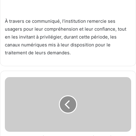
À travers ce communiqué, l’institution remercie ses
usagers pour leur compréhension et leur confiance, tout
en les invitant à privilégier, durant cette période, les
canaux numériques mis à leur disposition pour le
traitement de leurs demandes.
«
T
o
g
o
M
e
d
i