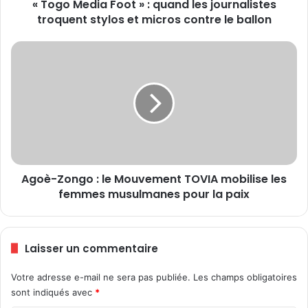
« Togo Media Foot » : quand les journalistes
a
troquent stylos et micros contre le ballon
F
o
o
A
t
g
»
o
:
è
q
-
u
Z
a
o
n
n
d
g
l
Agoè-Zongo : le Mouvement TOVIA mobilise les
o
e
femmes musulmanes pour la paix
:
s
l
j
e
o
M
Laisser un commentaire
u
o
r
u
Votre adresse e-mail ne sera pas publiée.
Les champs obligatoires
n
v
a
sont indiqués avec
*
e
l
m