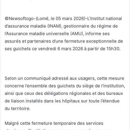
v
o
y
©Newsoftogo-(Lomé, le 05 mars 2026)-L’Institut national
e
d’assurance maladie (INAM), gestionnaire du régime de
r
l’Assurance maladie universelle (AMU), informe ses
u
assurés et partenaires d’une fermeture exceptionnelle de
n
ses guichets ce vendredi 6 mars 2026 à partir de 15h30.
c
o
u
r
Selon un communiqué adressé aux usagers, cette mesure
r
concerne l’ensemble des guichets du siège de l’institution,
i
ainsi que ceux des délégations régionales et des bureaux
e
de liaison installés dans les hôpitaux sur toute l’étendue
l
du territoire.
Malgré cette fermeture temporaire des services