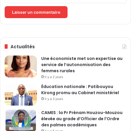
m
m
i
m
c
e
r
s
o
m
s
u
c
s
Actualités
o
u
n
l
Une économiste met son expertise au
t
m
service de l’autonomisation des
r
a
femmes rurales
e
n
l
il y a 2 jours
e
e
s
Éducation nationale : Patibouyou
b
p
Kirong promu au Cabinet ministériel
a
o
il y a 3 jours
l
u
l
r
CAMES : la Pr Prénam Houzou-Mouzou
o
l
élevée au grade d’Officier de l’Ordre
n
a
des palmes académiques
p
il y a 5 jours