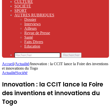
CULTURE
SOCIÉTÉ
SPORT
AUTRES RUBRIQUES
Dossier
Interviews
Ailleurs
Revue de Presse
Santé
Faits Divers
Education
Rechercher
Accueil
/
Actualité
/
Innovation : la CCIT lance la Foire des inventions
et innovations du Togo
Actualité
Société
Innovation : la CCIT lance la Foire
des inventions et innovations du
Togo