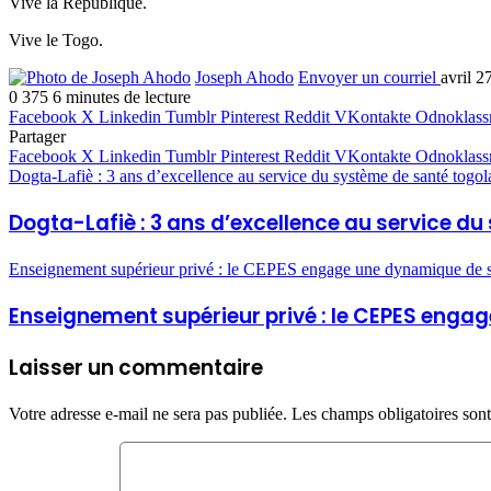
Vive la République.
Vive le Togo.
Joseph Ahodo
Envoyer un courriel
avril 2
0
375
6 minutes de lecture
Facebook
X
Linkedin
Tumblr
Pinterest
Reddit
VKontakte
Odnoklass
Partager
Facebook
X
Linkedin
Tumblr
Pinterest
Reddit
VKontakte
Odnoklass
Dogta-Lafiè : 3 ans d’excellence au service du système de santé togol
Dogta-Lafiè : 3 ans d’excellence au service d
Enseignement supérieur privé : le CEPES engage une dynamique de st
Enseignement supérieur privé : le CEPES engag
Laisser un commentaire
Votre adresse e-mail ne sera pas publiée.
Les champs obligatoires son