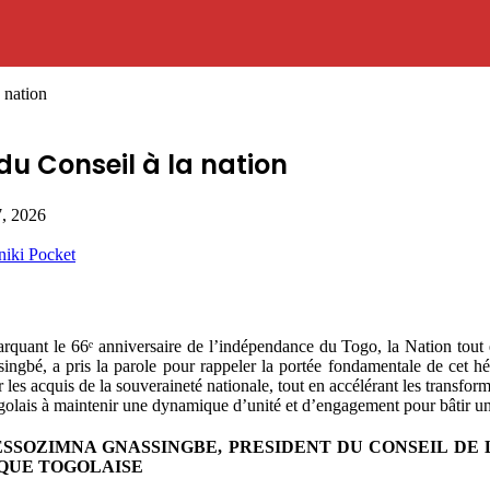
 nation
 du Conseil à la nation
7, 2026
niki
Pocket
ant le 66ᵉ anniversaire de l’indépendance du Togo, la Nation tout ent
ngbé, a pris la parole pour rappeler la portée fondamentale de cet héri
r les acquis de la souveraineté nationale, tout en accélérant les transf
Togolais à maintenir une dynamique d’unité et d’engagement pour bâtir u
SOZIMNA GNASSINGBE, PRESIDENT DU CONSEIL DE L
IQUE TOGOLAISE