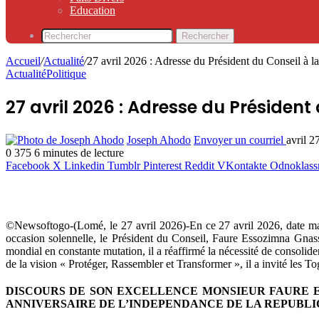
Education
Rechercher
Accueil
/
Actualité
/
27 avril 2026 : Adresse du Président du Conseil à la
Actualité
Politique
27 avril 2026 : Adresse du Président
Joseph Ahodo
Envoyer un courriel
avril 2
0
375
6 minutes de lecture
Facebook
X
Linkedin
Tumblr
Pinterest
Reddit
VKontakte
Odnoklass
©Newsoftogo-(Lomé, le 27 avril 2026)-En ce 27 avril 2026, date marqu
occasion solennelle, le Président du Conseil, Faure Essozimna Gnassi
mondial en constante mutation, il a réaffirmé la nécessité de consolide
de la vision « Protéger, Rassembler et Transformer », il a invité les 
DISCOURS DE SON EXCELLENCE MONSIEUR FAURE ES
ANNIVERSAIRE DE L’INDEPENDANCE DE LA REPUBL