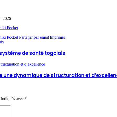
7, 2026
niki
Pocket
niki
Pocket
Partager par email
Imprimer
ais
u système de santé togolais
ructuration et d’excellence
e une dynamique de structuration et d’excelle
t indiqués avec
*