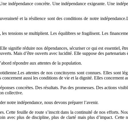
e. Une indépendance concrète. Une indépendance exigeante. Une indép
raineté et la résilience sont des conditions de notre indépendance.Le
, les tensions se multiplient. Les équilibres se fragilisent. Les finance
 Elle signifie réduire nos dépendances, sécuriser ce qui est essentiel, ê
 ouverts. Mais d’être ouverts avec lucidité. Elle suppose des partenariats
’abord répondre aux attentes de la population.
tidienne.Les attentes de nos concitoyens sont connues. Elles sont légit
es concernent aussi les conditions de vie et la dignité. Elles concernent aus
s réponses concrètes. Des résultats. Pas des promesses. Des actions visib
on collective.
der notre indépendance, nous devons préparer l’avenir.
ées. Cette feuille de route s’inscrit dans la continuité de nos efforts
n avec plus de discipline, plus de clarté mais plus d’impact. Cette no