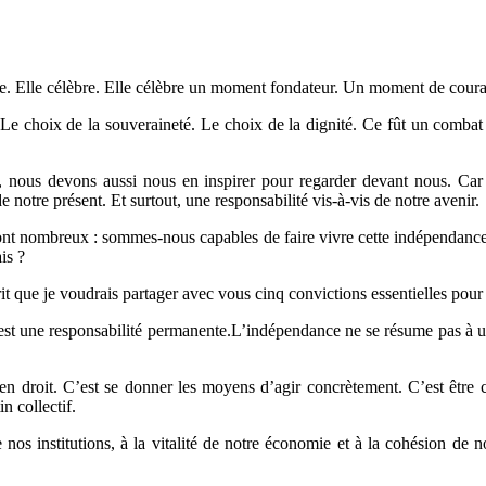
onore. Elle célèbre. Elle célèbre un moment fondateur. Un moment de co
rté. Le choix de la souveraineté. Le choix de la dignité. Ce fût un co
, nous devons aussi nous en inspirer pour regarder devant nous. Car 
de notre présent. Et surtout, une responsabilité vis-à-vis de notre avenir.
is sont nombreux : sommes-nous capables de faire vivre cette indépenda
is ?
t que je voudrais partager avec vous cinq convictions essentielles pour n
st une responsabilité permanente.L’indépendance ne se résume pas à un
n en droit. C’est se donner les moyens d’agir concrètement. C’est êtr
n collectif.
 nos institutions, à la vitalité de notre économie et à la cohésion de no