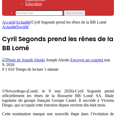
Education
Rechercher
Accueil
/
Actualité
/
Cyril Segonds prend les rênes de la BB Lomé
Actualité
Société
Cyril Segonds prend les rênes de la
BB Lomé
Joseph Ahodo
Envoyer un courriel
mai
9, 2026
0
1 010
Temps de lecture 1 minute
©Newsoftogo-(Lomé, le 9 mai 2026)-
Cyril Segonds
prend
officiellement les rênes de la Brasserie BB Lomé SA, filiale
togolaise du groupe français Groupe Castel. Il succède à
Victoria
Diogo
, qui occupait cette fonction depuis environ dix-huit mois.
Cette nomination marque une nouvelle étape dans l’évolution de