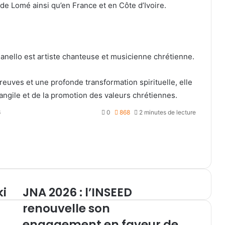
 de Lomé ainsi qu’en France et en Côte d’Ivoire.
anello est artiste chanteuse et musicienne chrétienne.
uves et une profonde transformation spirituelle, elle
vangile et de la promotion des valeurs chrétiennes.
6
0
868
2 minutes de lecture
ki
JNA 2026 : l’INSEED
J
N
renouvelle son
A
engagement en faveur de
2