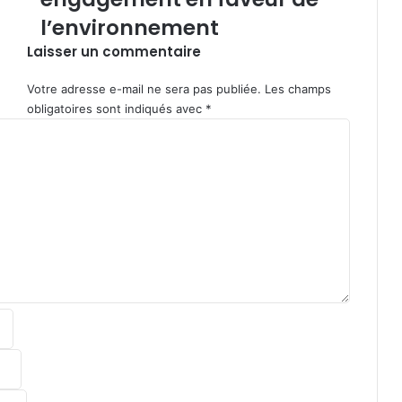
0
l’environnement
2
Laisser un commentaire
6
:
l
Votre adresse e-mail ne sera pas publiée.
Les champs
’
obligatoires sont indiqués avec
*
I
N
S
E
E
D
r
e
n
o
u
v
e
l
l