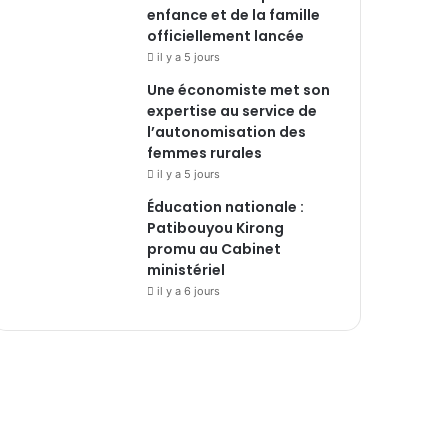
enfance et de la famille
officiellement lancée
il y a 5 jours
Une économiste met son
expertise au service de
l’autonomisation des
femmes rurales
il y a 5 jours
Éducation nationale :
Patibouyou Kirong
promu au Cabinet
ministériel
il y a 6 jours