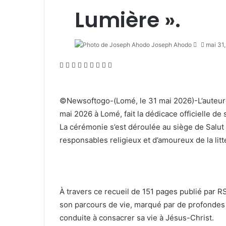
Lumière ».
Joseph Ahodo
E
mai 31
n
F
X
L
T
P
R
V
O
P
v
a
i
u
i
e
K
d
o
o
c
n
m
n
d
o
n
c
y
e
k
b
t
d
n
o
k
e
©Newsoftogo-(Lomé, le 31 mai 2026)-L’auteure 
b
e
l
e
i
t
k
e
r
mai 2026 à Lomé, fait la dédicace officielle de
o
d
r
r
t
a
l
t
u
La cérémonie s’est déroulée au siège de Salut 
o
i
e
k
a
n
responsables religieux et d’amoureux de la litt
k
n
s
t
s
c
t
e
s
o
n
u
i
r
k
r
À travers ce recueil de 151 pages publié par R
i
i
son parcours de vie, marqué par de profondes é
e
l
conduite à consacrer sa vie à Jésus-Christ.