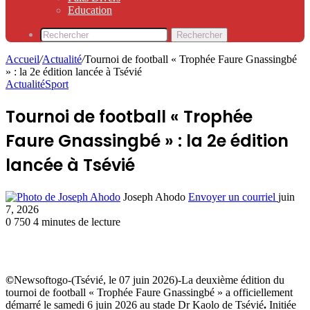
Education
Rechercher
Accueil
/
Actualité
/
Tournoi de football « Trophée Faure Gnassingbé
» : la 2e édition lancée à Tsévié
Actualité
Sport
Tournoi de football « Trophée
Faure Gnassingbé » : la 2e édition
lancée à Tsévié
Joseph Ahodo
Envoyer un courriel
juin
7, 2026
0
750
4 minutes de lecture
©
Newsoftogo-(Tsévié, le 07 juin 2026)-La deuxième édition du
tournoi de football « Trophée Faure Gnassingbé » a officiellement
démarré le samedi 6 juin 2026 au stade Dr Kaolo de Tsévié
.
Initiée