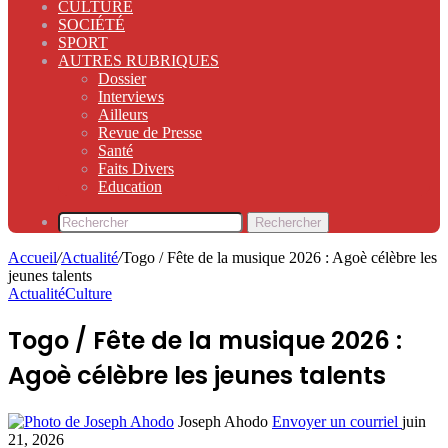
CULTURE
SOCIÉTÉ
SPORT
AUTRES RUBRIQUES
Dossier
Interviews
Ailleurs
Revue de Presse
Santé
Faits Divers
Education
Rechercher
Accueil
/
Actualité
/
Togo / Fête de la musique 2026 : Agoè célèbre les
jeunes talents
Actualité
Culture
Togo / Fête de la musique 2026 :
Agoè célèbre les jeunes talents
Joseph Ahodo
Envoyer un courriel
juin
21, 2026