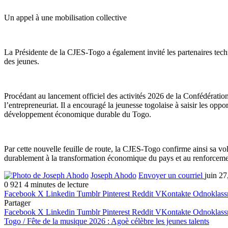
Un appel à une mobilisation collective
La Présidente de la CJES-Togo a également invité les partenaires techni
des jeunes.
Procédant au lancement officiel des activités 2026 de la Confédératio
l’entrepreneuriat. Il a encouragé la jeunesse togolaise à saisir les opp
développement économique durable du Togo.
Par cette nouvelle feuille de route, la CJES-Togo confirme ainsi sa 
durablement à la transformation économique du pays et au renforcemen
Joseph Ahodo
Envoyer un courriel
juin 27
0
921
4 minutes de lecture
Facebook
X
Linkedin
Tumblr
Pinterest
Reddit
VKontakte
Odnoklass
Partager
Facebook
X
Linkedin
Tumblr
Pinterest
Reddit
VKontakte
Odnoklass
Togo / Fête de la musique 2026 : Agoè célèbre les jeunes talents