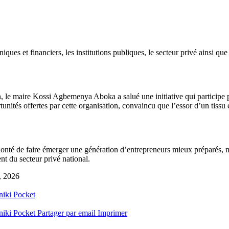
ques et financiers, les institutions publiques, le secteur privé ainsi qu
n, le maire Kossi Agbemenya Aboka a salué une initiative qui participe p
ortunités offertes par cette organisation, convaincu que l’essor d’un tis
volonté de faire émerger une génération d’entrepreneurs mieux préparés,
t du secteur privé national.
, 2026
niki
Pocket
niki
Pocket
Partager par email
Imprimer