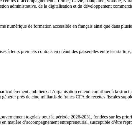
e centres d’accompagnement à Lomé, Tsévié, Atakpamé, Sokodé, Kara e
gestion administrative, de la digitalisation et du développement commercia
rme numérique de formation accessible en français ainsi que dans plusie
es à leurs premiers contrats en créant des passerelles entre les startups,
particulièrement ambitieux. L’organisation entend contribuer à la structur
et générer près de cinq milliards de francs CFA de recettes fiscales suppl
u gouvernement togolais pour la période 2026-2031, fondées sur les priori
en matière d’accompagnement entrepreneurial, susceptible d’être reprod