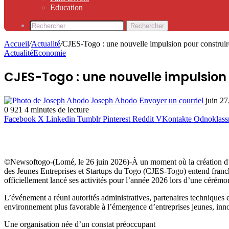
Education
Rechercher
Accueil
/
Actualité
/
CJES-Togo : une nouvelle impulsion pour construire
Actualité
Economie
CJES-Togo : une nouvelle impulsion 
Joseph Ahodo
Envoyer un courriel
juin 27
0
921
4 minutes de lecture
Facebook
X
Linkedin
Tumblr
Pinterest
Reddit
VKontakte
Odnoklass
©Newsoftogo-(Lomé, le 26 juin 2026)-À un moment où la création d’en
des Jeunes Entreprises et Startups du Togo (CJES-Togo) entend franchi
officiellement lancé ses activités pour l’année 2026 lors d’une cérémo
L’événement a réuni autorités administratives, partenaires techniques 
environnement plus favorable à l’émergence d’entreprises jeunes, inn
Une organisation née d’un constat préoccupant