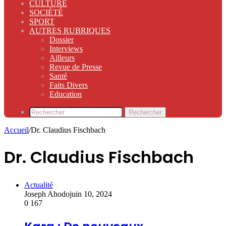
CULTURE
SOCIÉTÉ
SPORT
AUTRES RUBRIQUES
Dossier
Interviews
Ailleurs
Revue de Presse
Santé
Faits Divers
Education
Rechercher
Accueil
/
Dr. Claudius Fischbach
Dr. Claudius Fischbach
Actualité
Joseph Ahodo
juin 10, 2024
0
167