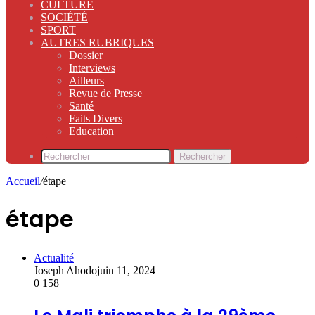
CULTURE
SOCIÉTÉ
SPORT
AUTRES RUBRIQUES
Dossier
Interviews
Ailleurs
Revue de Presse
Santé
Faits Divers
Education
Rechercher
Accueil
/
étape
étape
Actualité
Joseph Ahodo
juin 11, 2024
0
158