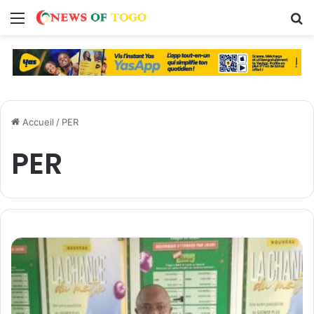
Menu
R
Accueil
/
PER
PER