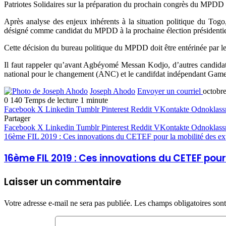
Patriotes Solidaires sur la préparation du prochain congrès du MPDD
Après analyse des enjeux inhérents à la situation politique du 
désigné comme candidat du MPDD à la prochaine élection présidenti
Cette décision du bureau politique du MPDD doit être entérinée par le
Il faut rappeler qu’avant Agbéyomé Messan Kodjo, d’autres candid
national pour le changement (ANC) et le candifdat indépendant Gam
Joseph Ahodo
Envoyer un courriel
octobr
0
140
Temps de lecture 1 minute
Facebook
X
Linkedin
Tumblr
Pinterest
Reddit
VKontakte
Odnoklass
Partager
Facebook
X
Linkedin
Tumblr
Pinterest
Reddit
VKontakte
Odnoklass
16ème FIL 2019 : Ces innovations du CETEF pour la mobilité des exp
16ème FIL 2019 : Ces innovations du CETEF pou
Laisser un commentaire
Votre adresse e-mail ne sera pas publiée.
Les champs obligatoires son