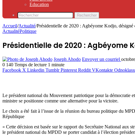
Education
Rechercher
Accueil
/
Actualité
/
Présidentielle de 2020 : Agbéyome Kodjo, désigné 
Actualité
Politique
Présidentielle de 2020 : Agbéyome 
Joseph Ahodo
Envoyer un courriel
octobr
0
140
Temps de lecture 1 minute
Facebook
X
Linkedin
Tumblr
Pinterest
Reddit
VKontakte
Odnoklass
Le président national du Mouvement patriotique pour la démocratie e
ministre se positionne comme une alternative pour la victoire.
Le choix a été fait à l’issue de la réunion du bureau politique du MP
République
« Cette décision est basée sur le rapport du Secrétaire National aux s
le président national du MPDD se porter candidat à l’élection président