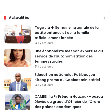
i
c
a
Actualités
c
e
Togo : la 4ᵉ Semaine nationale de la
e
petite enfance et de la famille
t
officiellement lancée
c
il y a 2 jours
o
m
Une économiste met son expertise au
p
service de l’autonomisation des
é
femmes rurales
t
il y a 2 jours
i
Éducation nationale : Patibouyou
t
Kirong promu au Cabinet ministériel
i
f
il y a 3 jours
,
c
CAMES : la Pr Prénam Houzou-Mouzou
a
élevée au grade d’Officier de l’Ordre
p
des palmes académiques