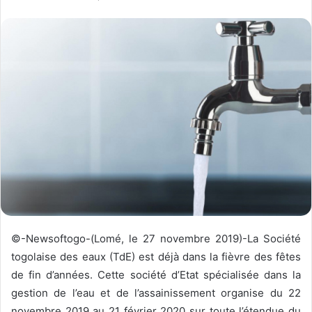
v
o
y
e
r
u
n
c
o
u
r
r
i
e
©-Newsoftogo-(Lomé, le 27 novembre 2019)-La Société
l
togolaise des eaux (TdE) est déjà dans la fièvre des fêtes
de fin d’années. Cette société d’Etat spécialisée dans la
gestion de l’eau et de l’assainissement organise du 22
novembre 2019 au 21 février 2020 sur toute l’étendue du