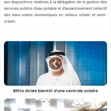
aux dispositions relatives à la délégation de la gestion des
services publics d’eau potable et d’assainissement collectif
des eaux usées domestiques en milieux urbain et semi-
urbain.
B
l
i
t
t
a
d
o
t
Blitta dotée bientôt d’une centrale solaire
é
e
b
L
i
e