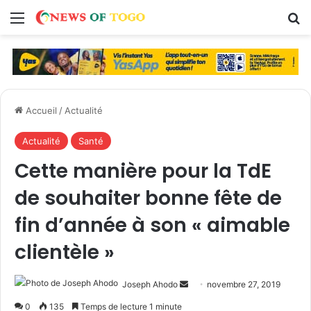
Menu
R
Accueil
/
Actualité
Actualité
Santé
Cette manière pour la TdE
de souhaiter bonne fête de
fin d’année à son « aimable
clientèle »
Joseph Ahodo
E
novembre 27, 2019
n
0
135
Temps de lecture 1 minute