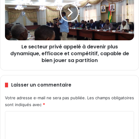
e
s
n
e
t
c
ô
t
t
e
d
u
’
r
Le secteur privé appelé à devenir plus
u
p
n
dynamique, efficace et compétitif, capable de
r
e
i
bien jouer sa partition
c
v
e
é
n
a
Laisser un commentaire
t
p
r
p
Votre adresse e-mail ne sera pas publiée.
Les champs obligatoires
a
e
l
sont indiqués avec
*
l
e
é
C
s
à
o
d
o
l
e
m
a
v