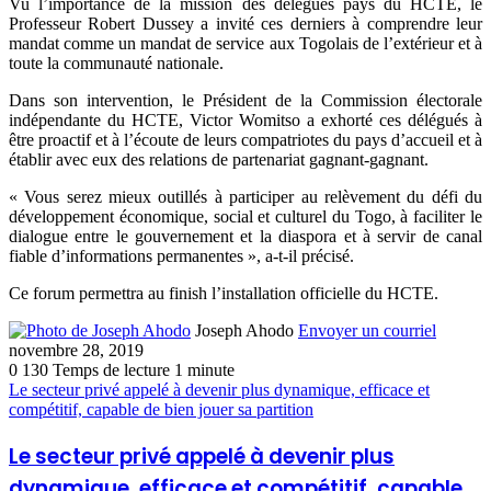
Vu l’importance de la mission des délégués pays du HCTE, le
Professeur Robert Dussey a invité ces derniers à comprendre leur
mandat comme un mandat de service aux Togolais de l’extérieur et à
toute la communauté nationale.
Dans son intervention, le Président de la Commission électorale
indépendante du HCTE, Victor Womitso a exhorté ces délégués à
être proactif et à l’écoute de leurs compatriotes du pays d’accueil et à
établir avec eux des relations de partenariat gagnant-gagnant.
« Vous serez mieux outillés à participer au relèvement du défi du
développement économique, social et culturel du Togo, à faciliter le
dialogue entre le gouvernement et la diaspora et à servir de canal
fiable d’informations permanentes », a-t-il précisé.
Ce forum permettra au finish l’installation officielle du HCTE.
Joseph Ahodo
Envoyer un courriel
novembre 28, 2019
0
130
Temps de lecture 1 minute
Le secteur privé appelé à devenir plus dynamique, efficace et
compétitif, capable de bien jouer sa partition
Le secteur privé appelé à devenir plus
dynamique, efficace et compétitif, capable