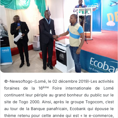
r
u
n
c
o
u
r
r
i
e
l
©-Newsoftogo-(Lomé, le 02 décembre 2019)-Les activités
ème
foraines de la 16
Foire internationale de Lomé
continuent leur périple au grand bonheur du public sur le
site de Togo 2000. Ainsi, après le groupe Togocom, c’est
au tour de la Banque panafricain, Ecobank qui épouse le
thème retenu pour cette année qui est « le e-commerce,