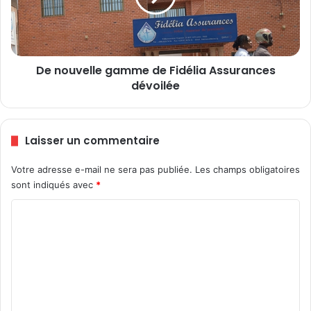
è
v
m
e
e
l
p
l
a
De nouvelle gamme de Fidélia Assurances
e
n
dévoilée
g
e
a
l
m
,
m
Laisser un commentaire
c
e
’
d
Votre adresse e-mail ne sera pas publiée.
Les champs obligatoires
e
e
s
sont indiqués avec
*
F
t
i
C
c
d
e
é
o
0
l
m
2
i
d
m
a
é
A
e
c
s