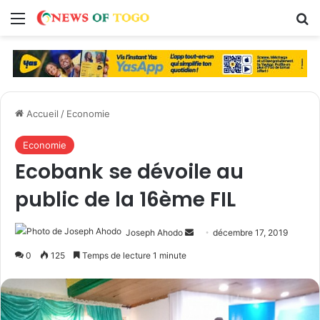
Menu
R
Accueil
/
Economie
Economie
Ecobank se dévoile au
public de la 16ème FIL
Joseph Ahodo
E
décembre 17, 2019
n
0
125
Temps de lecture 1 minute
v
o
y
e