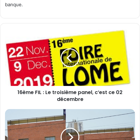
banque.
1
6
è
m
e
F
I
L
:
16ème FIL : Le troisième panel, c’est ce 02
L
décembre
e
t
r
D
o
e
i
n
s
o
i
u