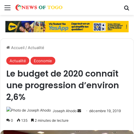
Menu
R
Accueil
/
Actualité
Actualité
Economie
Le budget de 2020 connaît
une progression d’environ
2,6%
Joseph Ahodo
E
décembre 19, 2019
n
0
135
2 minutes de lecture
v
o