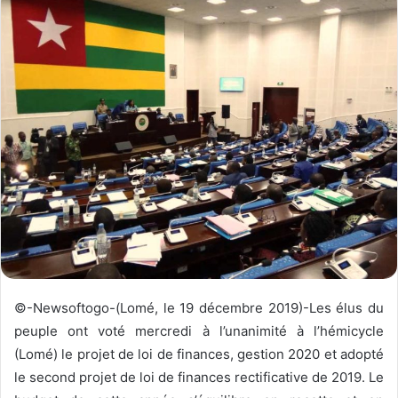
y
e
r
u
n
c
o
u
r
r
i
e
l
©-Newsoftogo-(Lomé, le 19 décembre 2019)-Les élus du
peuple ont voté mercredi à l’unanimité à l’hémicycle
(Lomé) le projet de loi de finances, gestion 2020 et adopté
le second projet de loi de finances rectificative de 2019. Le