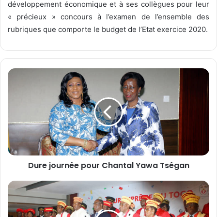
développement économique et à ses collègues pour leur
« précieux » concours à l’examen de l’ensemble des
rubriques que comporte le budget de l’Etat exercice 2020.
D
u
r
e
j
o
u
r
n
Dure journée pour Chantal Yawa Tségan
é
e
p
M
o
a
u
g
r
i