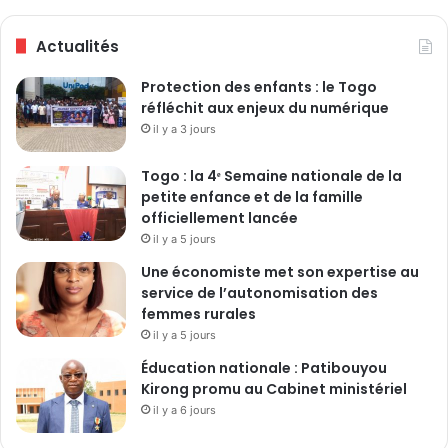
r
e
Actualités
r
e
Protection des enfants : le Togo
s
réfléchit aux enjeux du numérique
t
il y a 3 jours
e
n
t
Togo : la 4ᵉ Semaine nationale de la
e
petite enfance et de la famille
n
officiellement lancée
s
il y a 5 jours
e
Une économiste met son expertise au
m
service de l’autonomisation des
b
femmes rurales
l
il y a 5 jours
e
p
Éducation nationale : Patibouyou
o
Kirong promu au Cabinet ministériel
u
il y a 6 jours
r
l