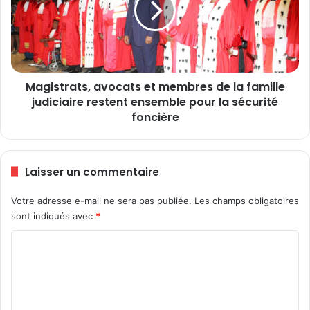
C
s
h
t
a
r
n
a
t
t
Magistrats, avocats et membres de la famille
a
s
l
judiciaire restent ensemble pour la sécurité
,
Y
a
foncière
a
v
w
o
a
c
Laisser un commentaire
T
a
s
t
Votre adresse e-mail ne sera pas publiée.
Les champs obligatoires
é
s
g
sont indiqués avec
*
e
a
t
C
n
m
e
o
m
m
b
m
r