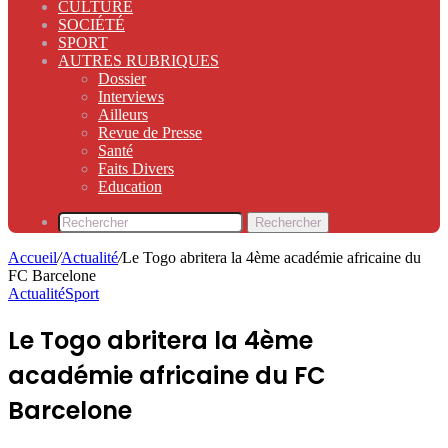
CULTURE
SOCIÉTÉ
SPORT
AUTRES RUBRIQUES
Dossier
Interviews
Ailleurs
Revue de Presse
Santé
Faits Divers
Education
Rechercher
Accueil
/
Actualité
/
Le Togo abritera la 4ème académie africaine du
FC Barcelone
Actualité
Sport
Le Togo abritera la 4ème
académie africaine du FC
Barcelone