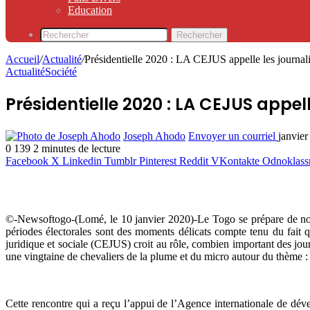
Education
Rechercher
Accueil
/
Actualité
/
Présidentielle 2020 : LA CEJUS appelle les journalis
Actualité
Société
Présidentielle 2020 : LA CEJUS appell
Joseph Ahodo
Envoyer un courriel
janvier
0
139
2 minutes de lecture
Facebook
X
Linkedin
Tumblr
Pinterest
Reddit
VKontakte
Odnoklass
©-Newsoftogo-(Lomé, le 10 janvier 2020)-Le Togo se prépare de nouvea
périodes électorales sont des moments délicats compte tenu du fait qu
juridique et sociale (CEJUS) croit au rôle, combien important des jo
une vingtaine de chevaliers de la plume et du micro autour du thème : 
Cette rencontre qui a reçu l’appui de l’Agence internationale de dé