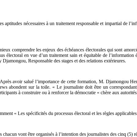
 les aptitudes nécessaires à un traitement responsable et impartial de l’i
e mieux comprendre les enjeux des échéances électorales qui sont amorc
électoral en vue d’un traitement sain et équitable de l’information éle
nry Djamongou, Responsable des stages et des relations extérieures.
lité. Après avoir salué l’importance de cette formation, M. Djamongou 
ews abondent sur la toile. « Le journaliste doit être un correspondant, 
articipants à construire ou à renforcer la démocratie « chère aux autorités
ent « Les spécificités du processus électoral et les règles applicables
s chacun vont être organisés à l’intention des journalistes des cinq (5) 