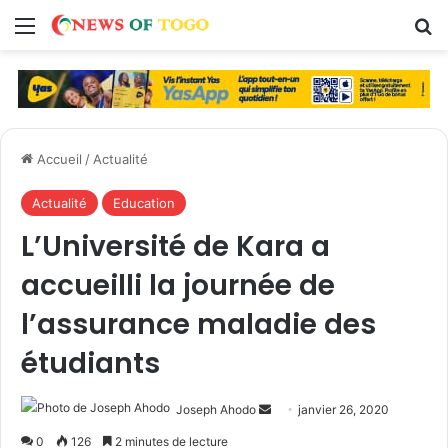
Menu
R
Accueil
/
Actualité
Actualité
Education
L’Université de Kara a
accueilli la journée de
l’assurance maladie des
étudiants
Joseph Ahodo
E
janvier 26, 2020
n
0
126
2 minutes de lecture