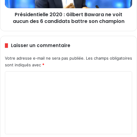
g
n
b
t
é
Présidentielle 2020 : Gilbert Bawara ne voit
i
y
aucun des 6 candidats battre son champion
e
o
l
m
l
é
e
Laisser un commentaire
K
2
o
0
d
Votre adresse e-mail ne sera pas publiée.
Les champs obligatoires
2
j
sont indiqués avec
*
0
o
:
C
f
G
a
i
o
i
l
m
t
b
d
m
e
e
r
e
B
t
n
r
B
i
a
t
g
w