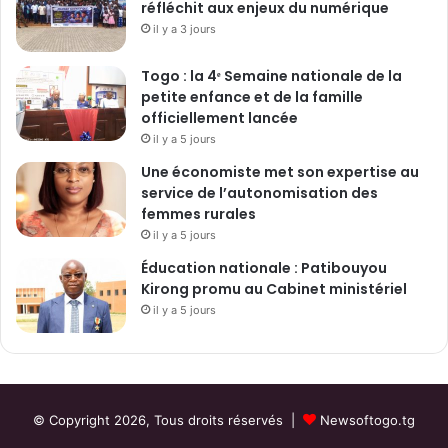
réfléchit aux enjeux du numérique
h
d
n
il y a 3 jours
i
s
d
o
a
Togo : la 4ᵉ Semaine nationale de la
n
t
petite enfance et de la famille
,
s
officiellement lancée
s
b
il y a 5 jours
o
a
Une économiste met son expertise au
n
t
service de l’autonomisation des
p
t
femmes rurales
o
r
il y a 5 jours
r
e
t
s
Éducation nationale : Patibouyou
e
o
Kirong promu au Cabinet ministériel
p
n
il y a 5 jours
a
c
r
h
o
a
l
m
e
p
© Copyright 2026, Tous droits réservés |
Newsoftogo.tg
i