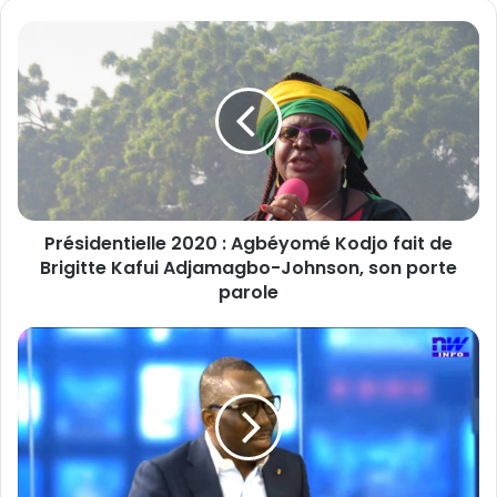
P
r
é
s
i
d
e
n
t
Présidentielle 2020 : Agbéyomé Kodjo fait de
i
Brigitte Kafui Adjamagbo-Johnson, son porte
e
l
parole
l
e
P
2
r
0
é
2
s
0
i
:
d
A
e