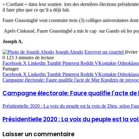
« Confiant » dans leur soutien lors des dernières élections présidenti
il faire plus que ce qu’il a déjà fait.
Faure Gnassingbé veut construire trois (3) collèges universitaires don
Après Cinkassé, Faure Gnassingbé a mis le cap sur Gando où les popu
Joseph A.
Joseph Ahodo
Envoyer un courriel
février
0
123
3 minutes de lecture
Facebook
X
Linkedin
Tumblr
Pinterest
Reddit
VKontakte
Odnoklass
Partager
Facebook
X
Linkedin
Tumblr
Pinterest
Reddit
VKontakte
Odnoklass
Campagne électorale: Faure qualifie l'acte de Mgr Kpodzro de provoc
Campagne électorale: Faure qualifie l'acte d
Présidentielle 2020 : La voix du peuple est la voix de Dieu, selon Fa
Présidentielle 2020 : La voix du peuple est la v
Laisser un commentaire