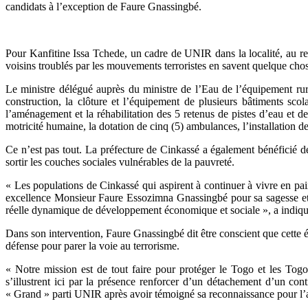
candidats à l’exception de Faure Gnassingbé.
Pour Kanfitine Issa Tchede, un cadre de UNIR dans la localité, au re
voisins troublés par les mouvements terroristes en savent quelque cho
Le ministre délégué auprès du ministre de l’Eau de l’équipement rura
construction, la clôture et l’équipement de plusieurs bâtiments sco
l’aménagement et la réhabilitation des 5 retenus de pistes d’eau et d
motricité humaine, la dotation de cinq (5) ambulances, l’installation d
Ce n’est pas tout. La préfecture de Cinkassé a également bénéfici
sortir les couches sociales vulnérables de la pauvreté.
« Les populations de Cinkassé qui aspirent à continuer à vivre en paix
excellence Monsieur Faure Essozimna Gnassingbé pour sa sagesse et con
réelle dynamique de développement économique et sociale », a indiqu
Dans son intervention, Faure Gnassingbé dit être conscient que cette 
défense pour parer la voie au terrorisme.
« Notre mission est de tout faire pour protéger le Togo et les To
s’illustrent ici par la présence renforcer d’un détachement d’un co
« Grand » parti UNIR après avoir témoigné sa reconnaissance pour l’ac