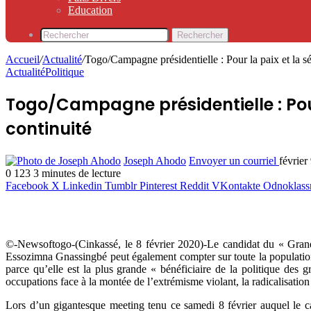
Education
Rechercher
Accueil
/
Actualité
/
Togo/Campagne présidentielle : Pour la paix et la sé
Actualité
Politique
Togo/Campagne présidentielle : Pour
continuité
Joseph Ahodo
Envoyer un courriel
février
0
123
3 minutes de lecture
Facebook
X
Linkedin
Tumblr
Pinterest
Reddit
VKontakte
Odnoklass
©-Newsoftogo-(Cinkassé, le 8 février 2020)-Le candidat du « Gran
Essozimna Gnassingbé peut également compter sur toute la populatio
parce qu’elle est la plus grande « bénéficiaire de la politique des 
occupations face à la montée de l’extrémisme violant, la radicalisation 
Lors d’un gigantesque meeting tenu ce samedi 8 février auquel le ca