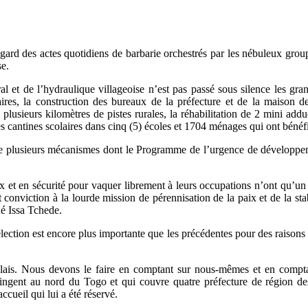
gard des actes quotidiens de barbarie orchestrés par les nébuleux group
se.
l et de l’hydraulique villageoise n’est pas passé sous silence les gra
laires, la construction des bureaux de la préfecture et de la maison
e plusieurs kilomètres de pistes rurales, la réhabilitation de 2 mini ad
es cantines scolaires dans cinq (5) écoles et 1704 ménages qui ont bénéfi
é de plusieurs mécanismes dont le Programme de l’urgence de développ
 et en sécurité pour vaquer librement à leurs occupations n’ont qu’un s
viction à la lourde mission de pérennisation de la paix et de la stabi
é Issa Tchede.
élection est encore plus importante que les précédentes pour des raison
golais. Nous devons le faire en comptant sur nous-mêmes et en compta
ntingent au nord du Togo et qui couvre quatre préfecture de région de
cueil qui lui a été réservé.