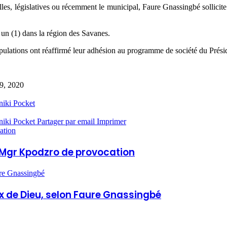
elles, législatives ou récemment le municipal, Faure Gnassingbé sollicit
t un (1) dans la région des Savanes.
lations ont réaffirmé leur adhésion au programme de société du Prési
 9, 2020
niki
Pocket
niki
Pocket
Partager par email
Imprimer
ation
e Mgr Kpodzro de provocation
ure Gnassingbé
oix de Dieu, selon Faure Gnassingbé