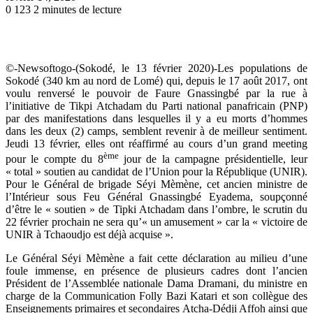
0
123
2 minutes de lecture
©-Newsoftogo-(Sokodé, le 13 février 2020)-Les populations de
Sokodé (340 km au nord de Lomé) qui, depuis le 17 août 2017, ont
voulu renversé le pouvoir de Faure Gnassingbé par la rue à
l’initiative de Tikpi Atchadam du Parti national panafricain (PNP)
par des manifestations dans lesquelles il y a eu morts d’hommes
dans les deux (2) camps, semblent revenir à de meilleur sentiment.
Jeudi 13 février, elles ont réaffirmé au cours d’un grand meeting
ème
pour le compte du 8
jour de la campagne présidentielle, leur
« total » soutien au candidat de l’Union pour la République (UNIR).
Pour le Général de brigade Séyi Mèmène, cet ancien ministre de
l’Intérieur sous Feu Général Gnassingbé Eyadema, soupçonné
d’être le « soutien » de Tipki Atchadam dans l’ombre, le scrutin du
22 février prochain ne sera qu’« un amusement » car la « victoire de
UNIR à Tchaoudjo est déjà acquise ».
Le Général Séyi Mèmène a fait cette déclaration au milieu d’une
foule immense, en présence de plusieurs cadres dont l’ancien
Président de l’Assemblée nationale Dama Dramani, du ministre en
charge de la Communication Folly Bazi Katari et son collègue des
Enseignements primaires et secondaires Atcha-Dédji Affoh ainsi que