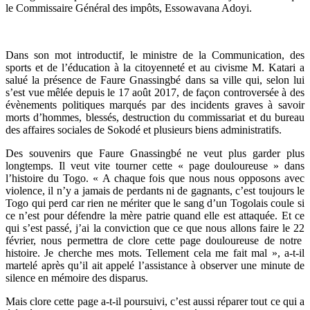
le Commissaire Général des impôts, Essowavana Adoyi.
Dans son mot introductif, le ministre de la Communication, des
sports et de l’éducation à la citoyenneté et au civisme M. Katari a
salué la présence de Faure Gnassingbé dans sa ville qui, selon lui
s’est vue mêlée depuis le 17 août 2017, de façon controversée à des
évènements politiques marqués par des incidents graves à savoir
morts d’hommes, blessés, destruction du commissariat et du bureau
des affaires sociales de Sokodé et plusieurs biens administratifs.
Des souvenirs que Faure Gnassingbé ne veut plus garder plus
longtemps. Il veut vite tourner cette « page douloureuse » dans
l’histoire du Togo. « A chaque fois que nous nous opposons avec
violence, il n’y a jamais de perdants ni de gagnants, c’est toujours le
Togo qui perd car rien ne mériter que le sang d’un Togolais coule si
ce n’est pour défendre la mère patrie quand elle est attaquée. Et ce
qui s’est passé, j’ai la conviction que ce que nous allons faire le 22
février, nous permettra de clore cette page douloureuse de notre
histoire. Je cherche mes mots. Tellement cela me fait mal », a-t-il
martelé après qu’il ait appelé l’assistance à observer une minute de
silence en mémoire des disparus.
Mais clore cette page a-t-il poursuivi, c’est aussi réparer tout ce qui a