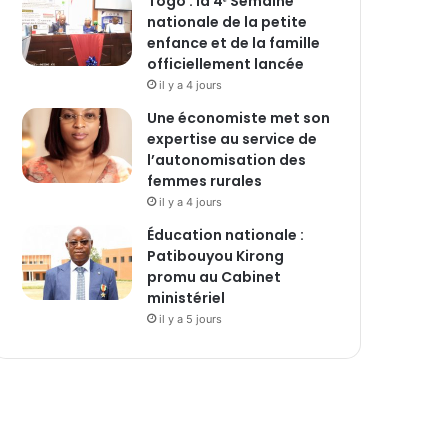
Togo : la 4ᵉ Semaine
nationale de la petite
enfance et de la famille
officiellement lancée
il y a 4 jours
Une économiste met son
expertise au service de
l’autonomisation des
femmes rurales
il y a 4 jours
Éducation nationale :
Patibouyou Kirong
promu au Cabinet
ministériel
il y a 5 jours