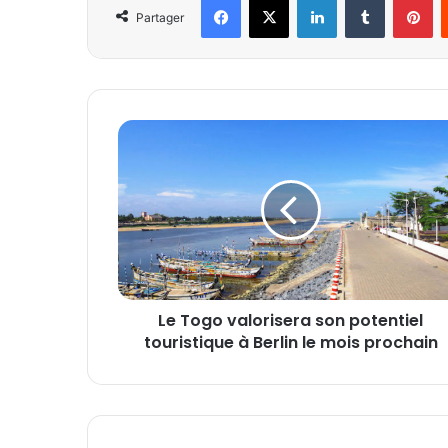
Partager
L
e
T
o
g
o
v
a
l
Le Togo valorisera son potentiel
o
touristique à Berlin le mois prochain
r
i
s
e
r
a