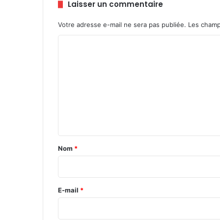
Laisser un commentaire
s
o
Votre adresse e-mail ne sera pas publiée.
Les champ
n
p
C
o
o
t
e
m
n
m
t
e
i
e
n
l
t
t
o
a
Nom
*
u
i
r
i
r
s
e
E-mail
*
t
*
i
q