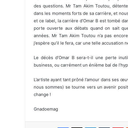
des questions. Mr Tam Akim Toutou, détenteu
dans les moments forts de sa carrière, et nous
et ce label, la carrière d’Omar B est tombé dan
porte ouverte aux débats quand on sait que l
années. Mr Tam Akim Toutou n’a pas encore 
j’espère qu’il le fera, car une telle accusation 
Le décès d’Omar B sera-t-il une perte inut
business, ou carrément un énième bal de l’hy
L’artiste ayant tant prôné l’amour dans ses œuv
nous sommes) se tourne vers un avenir positi
change !
Gnadoemag
Facebook
X
Linkedin
Tumblr
Pinterest