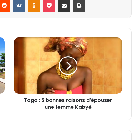
T
o
g
o
:
5
b
o
n
Togo : 5 bonnes raisons d’épouser
n
une femme Kabyè
e
s
r
a
i
s