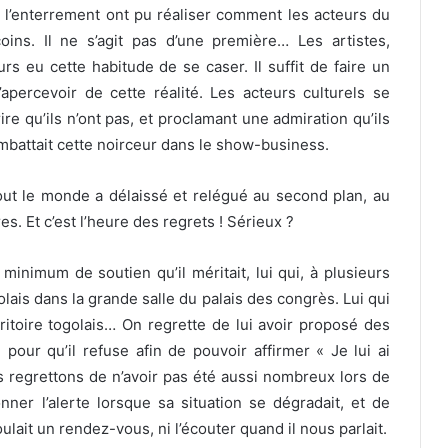
e l’enterrement ont pu réaliser comment les acteurs du
ins. Il ne s’agit pas d’une première… Les artistes,
rs eu cette habitude de se caser. Il suffit de faire un
apercevoir de cette réalité. Les acteurs culturels se
re qu’ils n’ont pas, et proclamant une admiration qu’ils
mbattait cette noirceur dans le show-business.
out le monde a délaissé et relégué au second plan, au
es. Et c’est l’heure des regrets ! Sérieux ?
minimum de soutien qu’il méritait, lui qui, à plusieurs
olais dans la grande salle du palais des congrès. Lui qui
rritoire togolais… On regrette de lui avoir proposé des
our qu’il refuse afin de pouvoir affirmer « Je lui ai
ous regrettons de n’avoir pas été aussi nombreux lors de
ner l’alerte lorsque sa situation se dégradait, et de
ulait un rendez-vous, ni l’écouter quand il nous parlait.