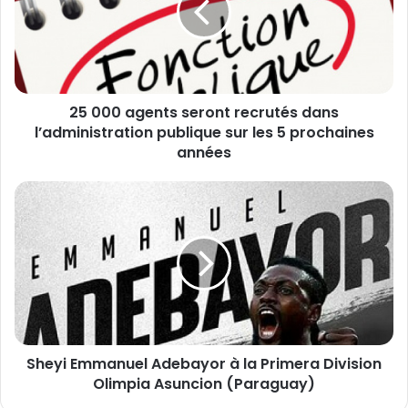
0
a
g
e
n
25 000 agents seront recrutés dans
t
l’administration publique sur les 5 prochaines
s
s
années
e
r
S
o
h
n
e
t
y
r
i
e
E
c
m
r
m
u
a
t
Sheyi Emmanuel Adebayor à la Primera Division
n
é
Olimpia Asuncion (Paraguay)
u
s
e