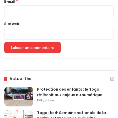
u
e
E-mail
*
v
b
i
*
l
s
i
i
q
o
Site web
u
n
e
O
s
l
u
i
r
m
l
p
e
i
s
a
5
A
Actualités
p
s
r
u
Protection des enfants : le Togo
o
n
réfléchit aux enjeux du numérique
c
c
h
il y a 1 jour
i
a
o
i
n
Togo : la 4ᵉ Semaine nationale de la
n
(