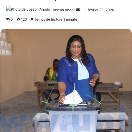
Joseph Ahodo
E
février 23, 2020
n
0
120
Temps de lecture 1 minute
v
o
y
e
r
u
n
c
o
u
r
r
i
e
l