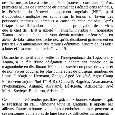
ne désarme pas face à cette pandémie (nouveau coronavirus). Aux
premières heures de l’annonce du premier cas détecté dans son pays,
le Président du Nouvel engagement togolais (NET, parti
d’opposition) multiplie ses actions sur le terrain en faveur des
personnes rendues vulnérables à cause de cette maladie. Après
l’étape de sensibilisation pour contenir la propagation de ce virus
que le chef de l’Etat a appelé « l’ennemi invisible », l’honorable
Taama et ses collaborateurs vont devoir transformer leur siège en
atelier de fabrication des cache-nez qu’ils distribuent gratuitement en
plus des kits alimentaires aux familles démunies, histoire de les aider
à lutter efficacement contre le Covid-19.
Dimanche 26 avril 2020, veille de l’indépendance du Togo, Gerry
Taama, à la tête d’une délégation a encore fait montre de sa
magnanimité en distribuant 100 kits de survie composés de vivres et
de non-vivres couches les plus vulnérables de plusieurs quartiers de
Lomé. Il s’agit de Hermann, Zongo, Agoé Assiyéyé, Agoé Camp
er
Fir (devenu aujourd’hui 1
BIR), Cacaveli, Baguida, Adamamavo,
Nyekonakpoè, Anfamé, Awatamé, Bè-Kpota, Adakpamé, Avé
Maria, Soviepé, Boukarou, Adéticopé.
Ces dons ont été rendus possibles grâce aux bonnes volontés à qui,
le Président du NET témoigne toute sa gratitude. Il appelle par
ailleurs d’autres « bonnes volontés » à emboîter le pas et permettre à
ces personnes vulnérables de faire face aux difficultés du moment.