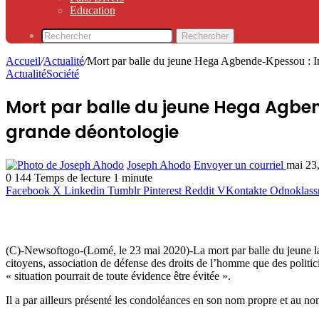
Education
Rechercher
Accueil
/
Actualité
/
Mort par balle du jeune Hega Agbende-Kpessou : In
Actualité
Société
Mort par balle du jeune Hega Agben
grande déontologie
Joseph Ahodo
Envoyer un courriel
mai 23
0
144
Temps de lecture 1 minute
Facebook
X
Linkedin
Tumblr
Pinterest
Reddit
VKontakte
Odnoklass
(C)-Newsoftogo-(Lomé, le 23 mai 2020)-La mort par balle du jeune la
citoyens, association de défense des droits de l’homme que des politi
« situation pourrait de toute évidence être évitée ».
Il a par ailleurs présenté les condoléances en son nom propre et au nom