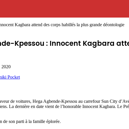
nocent Kagbara attend des corps habillés la plus grande déontologie
de-Kpessou : Innocent Kagbara atten
, 2020
niki
Pocket
veur de voitures, Hega Agbende-Kpessou au carrefour Sun City d’Avédji
ciens. La dernière en date vient de l’honorable Innocent Kagbara. Le Pr
 de son parti à la famille éplorée.