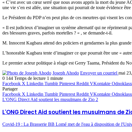
« C’est avec un cœur serré que nous avons appris la mort du jeune
une vie s’en est allée, une situation qui pourrait de toute évidence êt
Le Président du PDP n’en peut plus de ces meurtres qui visent les conci
« Il est judicieux d’imaginer un système alternatif qui ne réprimerai
des blessures graves, parfois mortelles ? « , se demande-t-il.
M. Innocent Kagbara attend des policiers et gendarmes la plus grande dé
L’honorable Kagbara tente d’imaginer ce que pourrait être une « autre 
Le premier acteur politique à réagir est Gerry Taama, Président du 
Joseph Ahodo
Envoyer un courriel
mai 23
0
144
Temps de lecture 1 minute
Facebook
X
Linkedin
Tumblr
Pinterest
Reddit
VKontakte
Odnoklass
Partager
Facebook
X
Linkedin
Tumblr
Pinterest
Reddit
VKontakte
Odnoklass
L'ONG Direct Aid soutient les musulmans de Zio 2
L'ONG Direct Aid soutient les musulmans de Zi
Covid-19 : La Brasserie BB Lomé met de l'eau à disposition de l'Uni