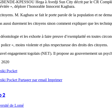
 AGBENDE-KPESSOU Hega à Avedji Sun City décrit par le CR Complémen
re évitée », déplore l’honorable Innocent Kagbara.
toyens. M. Kagbara se fait le porte parole de la population et ne demand
t pas aussi durement les citoyens sinon comment expliquer que les techn
ontologie et les exhorte à faire preuve d’exemplarité en toutes circonsta
police », moins violente et plus respectueuse des droits des citoyens.
Nouvel engagement togolais (NET). Il propose au gouvernement un psycho
, 2020
niki
Pocket
niki
Pocket
Partager par email
Imprimer
o 2
versité de Lomé