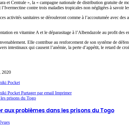
a et Centrale », la « campagne nationale de distribution gratuite de mou
l’Ivermectine contre trois maladies tropicales non négligées à savoir le
 ces activités sanitaires se dérouleront comme à l’accoutumée avec des
ation en vitamine A et le déparasitage à l’Albendazole au profit des e
onvenablement. Elle contribue au renforcement de son système de défense, 
rs intestinaux qui causent l’anémie, la perte d’appétit, le retard de croi
, 2020
niki
Pocket
niki
Pocket
Partager par email
Imprimer
les prisons du Togo
er aux problèmes dans les prisons du Togo
révues