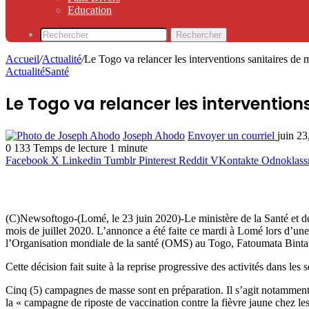
Education
Rechercher
Accueil
/
Actualité
/
Le Togo va relancer les interventions sanitaires de 
Actualité
Santé
Le Togo va relancer les intervention
Joseph Ahodo
Envoyer un courriel
juin 23
0
133
Temps de lecture 1 minute
Facebook
X
Linkedin
Tumblr
Pinterest
Reddit
VKontakte
Odnoklass
(C)Newsoftogo-(Lomé, le 23 juin 2020)-Le ministère de la Santé et de l
mois de juillet 2020. L’annonce a été faite ce mardi à Lomé lors d’u
l’Organisation mondiale de la santé (OMS) au Togo, Fatoumata Binta
Cette décision fait suite à la reprise progressive des activités dans les
Cinq (5) campagnes de masse sont en préparation. Il s’agit notamment
la « campagne de riposte de vaccination contre la fièvre jaune chez les