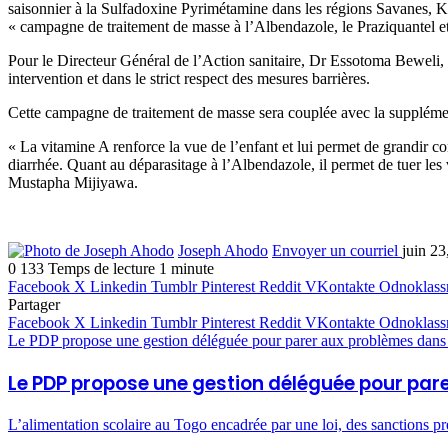
saisonnier à la Sulfadoxine Pyrimétamine dans les régions Savanes, Kar
« campagne de traitement de masse à l’Albendazole, le Praziquantel et 
Pour le Directeur Général de l’Action sanitaire, Dr Essotoma Beweli,
intervention et dans le strict respect des mesures barrières.
Cette campagne de traitement de masse sera couplée avec la supplément
« La vitamine A renforce la vue de l’enfant et lui permet de grandir c
diarrhée. Quant au déparasitage à l’Albendazole, il permet de tuer les ve
Mustapha Mijiyawa.
Joseph Ahodo
Envoyer un courriel
juin 23
0
133
Temps de lecture 1 minute
Facebook
X
Linkedin
Tumblr
Pinterest
Reddit
VKontakte
Odnoklass
Partager
Facebook
X
Linkedin
Tumblr
Pinterest
Reddit
VKontakte
Odnoklass
Le PDP propose une gestion déléguée pour parer aux problèmes dans 
Le PDP propose une gestion déléguée pour par
L’alimentation scolaire au Togo encadrée par une loi, des sanctions p