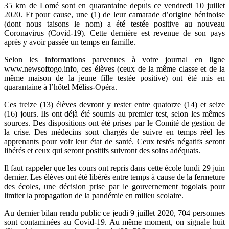
35 km de Lomé sont en quarantaine depuis ce vendredi 10 juillet
2020. Et pour cause, une (1) de leur camarade d’origine béninoise
(dont nous taisons le nom) a été testée positive au nouveau
Coronavirus (Covid-19). Cette dernière est revenue de son pays
après y avoir passée un temps en famille.
Selon les informations parvenues à votre journal en ligne
www.newsoftogo.info, ces élèves (ceux de la même classe et de la
même maison de la jeune fille testée positive) ont été mis en
quarantaine à l’hôtel Méliss-Opéra.
Ces treize (13) élèves devront y rester entre quatorze (14) et seize
(16) jours. Ils ont déjà été soumis au premier test, selon les mêmes
sources. Des dispositions ont été prises par le Comité de gestion de
la crise. Des médecins sont chargés de suivre en temps réel les
apprenants pour voir leur état de santé. Ceux testés négatifs seront
libérés et ceux qui seront positifs suivront des soins adéquats.
Il faut rappeler que les cours ont repris dans cette école lundi 29 juin
dernier. Les élèves ont été libérés entre temps à cause de la fermeture
des écoles, une décision prise par le gouvernement togolais pour
limiter la propagation de la pandémie en milieu scolaire.
Au dernier bilan rendu public ce jeudi 9 juillet 2020, 704 personnes
sont contaminées au Covid-19. Au même moment, on signale huit