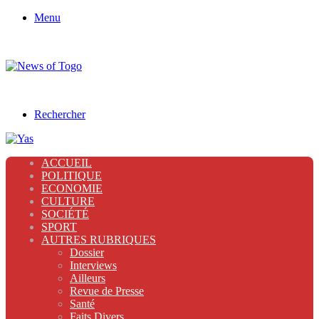
Menu
Rechercher
ACCUEIL
POLITIQUE
ECONOMIE
CULTURE
SOCIÉTÉ
SPORT
AUTRES RUBRIQUES
Dossier
Interviews
Ailleurs
Revue de Presse
Santé
Faits Divers