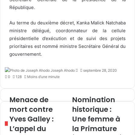
e
l
République.
Au terme du deuxième décret, Kanka Malick Natchaba
ministre délégué, coordonnateur de la cellule
présidentielle d’exécution et de suivi des projets
prioritaires est nommé ministre Secrétaire Général du
gouvernement.
Joseph Ahodo
E
septembre 28, 2020
0
128
Moins d’une minute
n
v
o
y
Menace de
Nomination
M
N
e
e
o
mort contre
historique :
r
n
m
u
Yves Galley :
Une femme à
a
i
n
c
n
L’appel du
la Primature
c
e
a
o