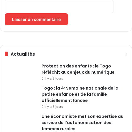
:
m
L
e
’
à
a
l
p
a
p
P
e
r
l
i
Actualités
d
m
u
a
Protection des enfants : le Togo
C
t
réfléchit aux enjeux du numérique
O
u
il y a 3 jours
N
r
A
e
Togo : la 4ᵉ Semaine nationale de la
P
petite enfance et de la famille
P
officiellement lancée
p
il y a 5 jours
o
Une économiste met son expertise au
u
service de l’autonomisation des
r
femmes rurales
l