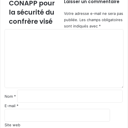
d
CONAPP pour
Laisser un commentaire
t
u
e
i
la sécurité du
r
m
o
Votre adresse e-mail ne sera pas
r
o
n
confrère visé
publiée.
Les champs obligatoires
i
r
h
sont indiqués avec
*
e
t
i
C
l
c
s
o
o
t
m
n
o
m
t
r
e
r
i
n
e
q
t
Y
u
a
v
e
i
e
r
s
:
e
Nom
*
G
U
*
a
n
E-mail
*
l
e
l
f
e
e
Site web
y
m