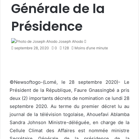
Générale de la
Présidence
Joseph Ahodo
E
septembre 28, 2020
0
128
Moins d’une minute
n
v
o
y
e
r
©Newsoftogo-(Lomé, le 28 septembre 2020)- Le
u
Président de la République, Faure Gnassingbé a pris
n
deux (2) importants décrets de nomination ce lundi 28
c
septembre 2020. Au terme du premier décret lu au
o
u
journal de la télévision togolaise, Ahouefavi Ablamba
r
Sandra Johnson Ministre-déléguée, en charge de la
r
Cellule Climat des Affaires est nommée ministre
i
Secrétaire Générale de la présidence de la