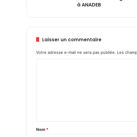
i
à ANADEB
m
b
o
u
(
Laisser un commentaire
C
i
Votre adresse e-mail ne sera pas publiée.
Les champ
n
k
C
a
o
s
s
m
é
m
)
a
e
u
n
n
t
n
o
a
Nom
*
u
i