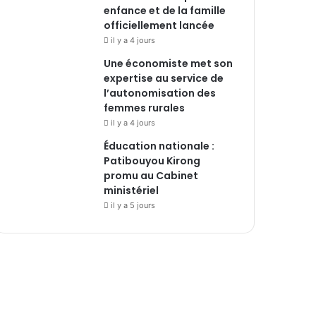
enfance et de la famille
officiellement lancée
il y a 4 jours
Une économiste met son
expertise au service de
l’autonomisation des
femmes rurales
il y a 4 jours
Éducation nationale :
Patibouyou Kirong
promu au Cabinet
ministériel
il y a 5 jours