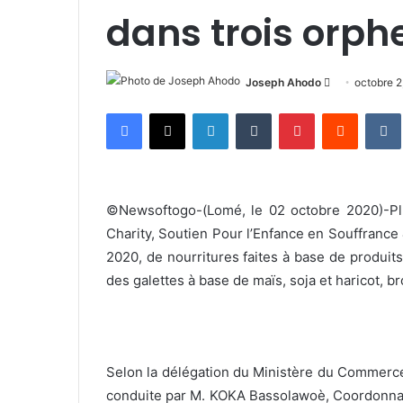
dans trois orph
Joseph Ahodo
E
octobre 2
n
Facebook
X
Linkedin
Tumblr
Pinterest
Reddit
VK
v
o
y
e
©Newsoftogo-(Lomé, le 02 octobre 2020)-Pl
r
Charity, Soutien Pour l’Enfance en Souffrance 
u
2020, de nourritures faites à base de produits
n
c
des galettes à base de maïs, soja et haricot, br
o
u
r
r
Selon la délégation du Ministère du Commerce
i
conduite par M. KOKA Bassolawoè, Coordonnat