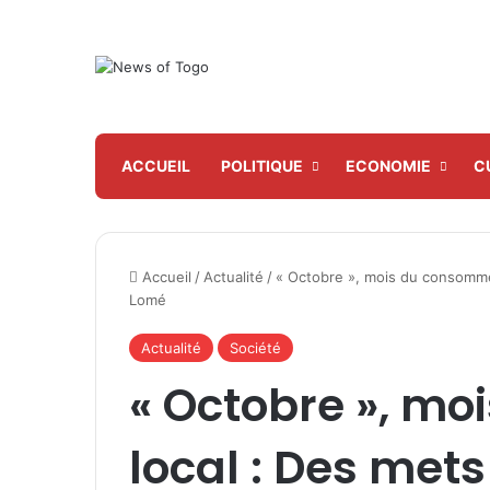
ACCUEIL
POLITIQUE
ECONOMIE
C
Accueil
/
Actualité
/
« Octobre », mois du consommer
Lomé
Actualité
Société
« Octobre », m
local : Des mets