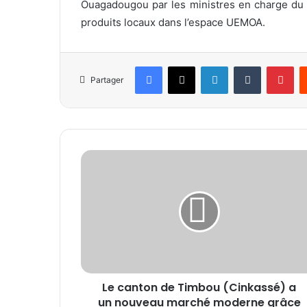
Ouagadougou par les ministres en charge du
produits locaux dans l’espace UEMOA.
Facebook
X
Linkedin
Tumblr
Pinterest
Partager
L
e
c
a
n
t
o
n
d
Le canton de Timbou (Cinkassé) a
e
un nouveau marché moderne grâce
T