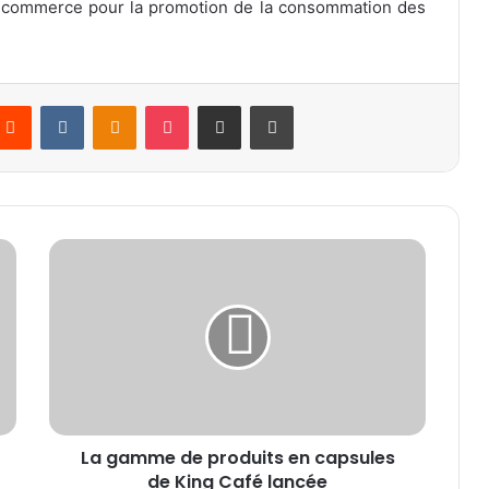
 commerce pour la promotion de la consommation des
Reddit
VKontakte
Odnoklassniki
Pocket
Partager par email
Imprimer
L
a
g
a
m
m
e
d
e
La gamme de produits en capsules
p
de King Café lancée
r