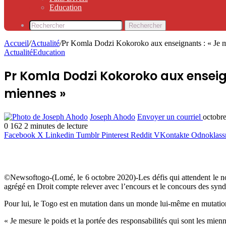
Education
Rechercher
Accueil
/
Actualité
/
Pr Komla Dodzi Kokoroko aux enseignants : « Je mesu
Actualité
Education
Pr Komla Dodzi Kokoroko aux enseigna
miennes »
Joseph Ahodo
Envoyer un courriel
octobr
0
162
2 minutes de lecture
Facebook
X
Linkedin
Tumblr
Pinterest
Reddit
VKontakte
Odnoklass
©Newsoftogo-(Lomé, le 6 octobre 2020)-Les défis qui attendent le n
agrégé en Droit compte relever avec l’encours et le concours des syndic
Pour lui, le Togo est en mutation dans un monde lui-même en mutation e
« Je mesure le poids et la portée des responsabilités qui sont les mi