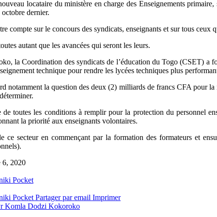
le nouveau locataire du ministère en charge des Enseignements primaire, 
octobre dernier.
re compte sur le concours des syndicats, enseignants et sur tous ceux 
toutes autant que les avancées qui seront les leurs.
o, la Coordination des syndicats de l’éducation du Togo (CSET) a for
nseignement technique pour rendre les lycées techniques plus performant
rd notamment la question des deux (2) milliards de francs CFA pour la re
 déterminer.
 de toutes les conditions à remplir pour la protection du personnel e
onnant la priorité aux enseignants volontaires.
 de ce secteur en commençant par la formation des formateurs et ensui
nnels).
e 6, 2020
niki
Pocket
niki
Pocket
Partager par email
Imprimer
 Pr Komla Dodzi Kokoroko