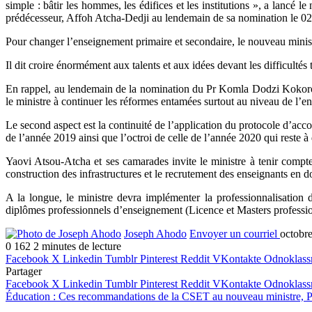
simple : bâtir les hommes, les édifices et les institutions », a lancé 
prédécesseur, Affoh Atcha-Dedji au lendemain de sa nomination le 02 
Pour changer l’enseignement primaire et secondaire, le nouveau minist
Il dit croire énormément aux talents et aux idées devant les difficultés 
En rappel, au lendemain de la nomination du Pr Komla Dodzi Kokorok
le ministre à continuer les réformes entamées surtout au niveau de l’e
Le second aspect est la continuité de l’application du protocole d’acco
de l’année 2019 ainsi que l’octroi de celle de l’année 2020 qui reste à
Yaovi Atsou-Atcha et ses camarades invite le ministre à tenir compte
construction des infrastructures et le recrutement des enseignants en d
A la longue, le ministre devra implémenter la professionnalisation
diplômes professionnels d’enseignement (Licence et Masters professio
Joseph Ahodo
Envoyer un courriel
octobr
0
162
2 minutes de lecture
Facebook
X
Linkedin
Tumblr
Pinterest
Reddit
VKontakte
Odnoklass
Partager
Facebook
X
Linkedin
Tumblr
Pinterest
Reddit
VKontakte
Odnoklass
Éducation : Ces recommandations de la CSET au nouveau ministre,