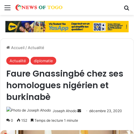
Menu
R
Accueil
/
Actualité
Actualité
diplomatie
Faure Gnassingbé chez ses
homologues nigérien et
burkinabè
Joseph Ahodo
E
décembre 23, 2020
n
0
152
Temps de lecture 1 minute
v
o