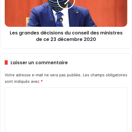
i
r
d
a
e
n
n
d
t
e
e
Les grandes décisions du conseil des ministres
s
d
de ce 23 décembre 2020
d
e
é
l
c
’
i
Laisser un commentaire
O
s
N
i
G
Votre adresse e-mail ne sera pas publiée.
Les champs obligatoires
o
A
sont indiqués avec
*
n
G
s
C
I
d
R
u
o
,
c
m
D
o
é
m
n
l
s
e
a
e