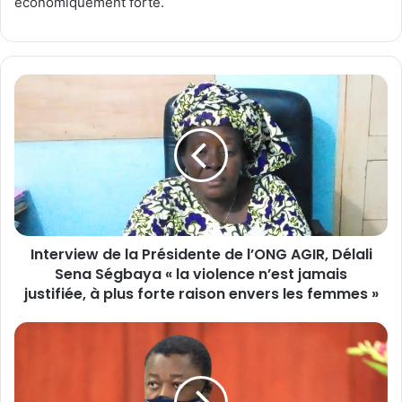
économiquement forte.
I
n
t
e
r
v
i
e
w
Interview de la Présidente de l’ONG AGIR, Délali
d
Sena Ségbaya « la violence n’est jamais
e
l
justifiée, à plus forte raison envers les femmes »
a
P
L
r
e
é
s
s
g