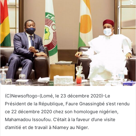
y
e
r
u
n
c
o
u
r
r
i
e
l
(C)Newsoftogo-(Lomé, le 23 décembre 2020)-Le
Président de la République, Faure Gnassingbé s’est rendu
ce 22 décembre 2020 chez son homologue nigérien,
Mahamadou Issoufou. C’était à la faveur d’une visite
d’amitié et de travail à Niamey au Niger.