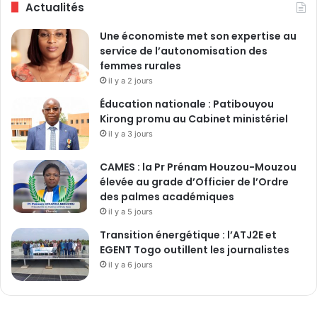
Actualités
n
é
c
c
Une économiste met son expertise au
e
e
service de l’autonomisation des
n
m
femmes rurales
’
b
e
il y a 2 jours
r
s
e
Éducation nationale : Patibouyou
t
2
Kirong promu au Cabinet ministériel
j
0
il y a 3 jours
a
2
m
0
CAMES : la Pr Prénam Houzou-Mouzou
a
élevée au grade d’Officier de l’Ordre
i
des palmes académiques
s
il y a 5 jours
j
u
Transition énergétique : l’ATJ2E et
s
EGENT Togo outillent les journalistes
t
il y a 6 jours
i
f
i