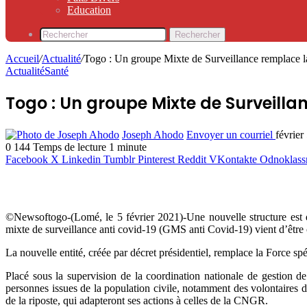
Education
Rechercher
Accueil
/
Actualité
/
Togo : Un groupe Mixte de Surveillance remplace
Actualité
Santé
Togo : Un groupe Mixte de Surveill
Joseph Ahodo
Envoyer un courriel
février
0
144
Temps de lecture 1 minute
Facebook
X
Linkedin
Tumblr
Pinterest
Reddit
VKontakte
Odnoklass
©Newsoftogo-(Lomé, le 5 février 2021)-Une nouvelle structure est dé
mixte de surveillance anti covid-19 (GMS anti Covid-19) vient d’être o
La nouvelle entité, créée par décret présidentiel, remplace la Force s
Placé sous la supervision de la coordination nationale de gestion
personnes issues de la population civile, notamment des volontaires de
de la riposte, qui adapteront ses actions à celles de la CNGR.