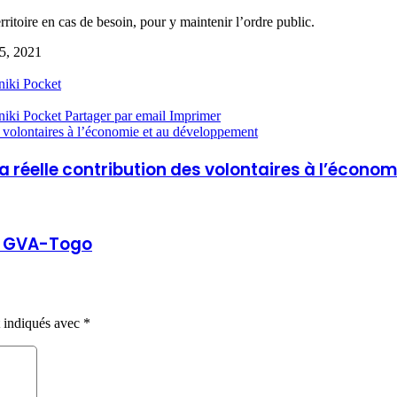
rritoire en cas de besoin, pour y maintenir l’ordre public.
 5, 2021
niki
Pocket
niki
Pocket
Partager par email
Imprimer
es volontaires à l’économie et au développement
la réelle contribution des volontaires à l’écon
de GVA-Togo
t indiqués avec
*