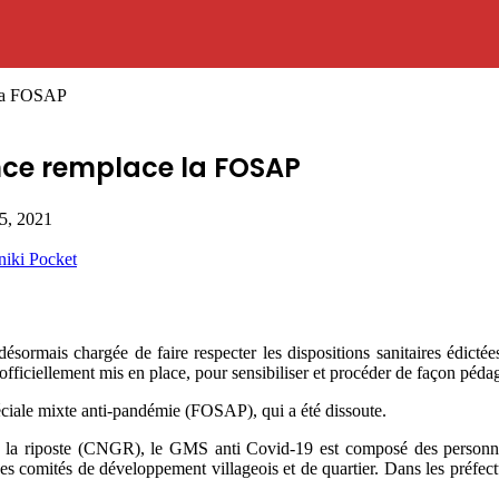
 la FOSAP
ance remplace la FOSAP
 5, 2021
niki
Pocket
sormais chargée de faire respecter les dispositions sanitaires édicté
fficiellement mis en place, pour sensibiliser et procéder de façon pédago
péciale mixte anti-pandémie (FOSAP), qui a été dissoute.
 de la riposte (CNGR), le GMS anti Covid-19 est composé des personne
s comités de développement villageois et de quartier. Dans les préfectu