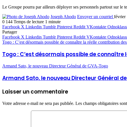
Le Groupe pourra par ailleurs déployer ses personnels partout sur le te
Joseph Ahodo
Envoyer un courriel
février
0
144
Temps de lecture 1 minute
Facebook
X
Linkedin
Tumblr
Pinterest
Reddit
VKontakte
Odnoklass
Partager
Facebook
X
Linkedin
Tumblr
Pinterest
Reddit
VKontakte
Odnoklass
Togo : C’est désormais possible de connaître la réelle contribution d
Togo : C’est désormais possible de connaître 
Armand Sato, le nouveau Directeur Général de GVA-Togo
Armand Sato, le nouveau Directeur Général 
Laisser un commentaire
Votre adresse e-mail ne sera pas publiée.
Les champs obligatoires son