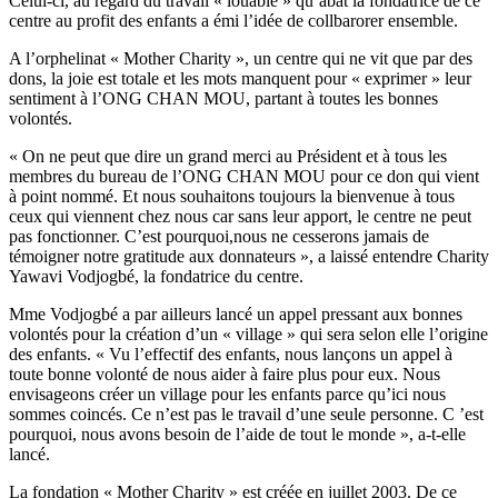
Celui-ci, au regard du travail « louable » qu’abat la fondatrice de ce
centre au profit des enfants a émi l’idée de collbarorer ensemble.
A l’orphelinat « Mother Charity », un centre qui ne vit que par des
dons, la joie est totale et les mots manquent pour « exprimer » leur
sentiment à l’ONG CHAN MOU, partant à toutes les bonnes
volontés.
« On ne peut que dire un grand merci au Président et à tous les
membres du bureau de l’ONG CHAN MOU pour ce don qui vient
à point nommé. Et nous souhaitons toujours la bienvenue à tous
ceux qui viennent chez nous car sans leur apport, le centre ne peut
pas fonctionner. C’est pourquoi,nous ne cesserons jamais de
témoigner notre gratitude aux donnateurs », a laissé entendre Charity
Yawavi Vodjogbé, la fondatrice du centre.
Mme Vodjogbé a par ailleurs lancé un appel pressant aux bonnes
volontés pour la création d’un « village » qui sera selon elle l’origine
des enfants. « Vu l’effectif des enfants, nous lançons un appel à
toute bonne volonté de nous aider à faire plus pour eux. Nous
envisageons créer un village pour les enfants parce qu’ici nous
sommes coincés. Ce n’est pas le travail d’une seule personne. C ’est
pourquoi, nous avons besoin de l’aide de tout le monde », a-t-elle
lancé.
La fondation « Mother Charity » est créée en juillet 2003. De ce