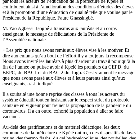
par tous les acteurs de l’éducation de la préfecture de Kpélé et
contribuent ainsi à l’amélioration des conditions d’études des élèves
et à la promotion d’une éducation de qualité telle que voulue par le
Président de la République, Faure Gnassingbé.
M. Yao Agbessi Tsogbé a transmis aux lauréats et au corps
enseignant, le message de félicitations de la Présidente de
l’Assemblée nationale.
« Les prix que nous avons remis aux élèves vise à les motiver. Et
dire aux enfants qu’au bout de l’effort il y a toujours la récompense.
Nous avons invité les lauréats à plus d’ardeur au travail pour qu’à la
fin de l’année on puisse avoir à Kpélé les premiers du CEPD, du
BEPC, du BAC1 et du BAC 2 du Togo. C’est vraiment le message
que nous avons passé aux élèves et à leurs parents ainsi qu’aux
enseignants, a-t-il indiqué.
Il a souhaité une bonne reprise des classes à tous les acteurs du
système éducatif tout en insistant sur le respect strict du protocole
sanitaire en vigueur pour freiner la propagation de la pandémie du
coronavirus. Il a en outre, exhorté la population à aller se faire
vacciner.
Au-delà des gratifications et du matériel didactique, les deux
communes de la préfecture de Kpélé ont reçu des dispositifs de lave-
mains, des thermo-flashs, du gel hydroalcoolique, des poubelles, des