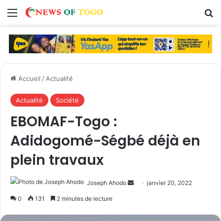
Menu
R
Accueil
/
Actualité
Actualité
Société
EBOMAF-Togo :
Adidogomé-Ségbé déjà en
plein travaux
Joseph Ahodo
E
janvier 20, 2022
n
0
131
2 minutes de lecture
v
o