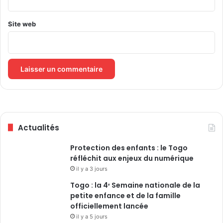
r
t
e
é
p
a
Site web
r
u
i
T
s
o
e
g
s
o
Actualités
Protection des enfants : le Togo
réfléchit aux enjeux du numérique
il y a 3 jours
Togo : la 4ᵉ Semaine nationale de la
petite enfance et de la famille
officiellement lancée
il y a 5 jours