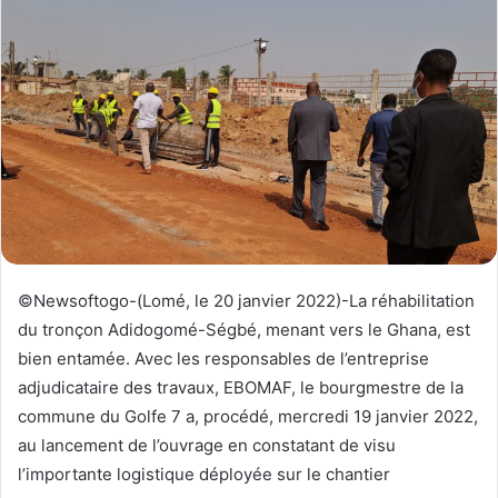
y
e
r
u
n
c
o
u
r
r
i
©Newsoftogo-(Lomé, le 20 janvier 2022)-La réhabilitation
e
du tronçon Adidogomé-Ségbé, menant vers le Ghana, est
l
bien entamée. Avec les responsables de l’entreprise
adjudicataire des travaux, EBOMAF, le bourgmestre de la
commune du Golfe 7 a, procédé, mercredi 19 janvier 2022,
au lancement de l’ouvrage en constatant de visu
l’importante logistique déployée sur le chantier