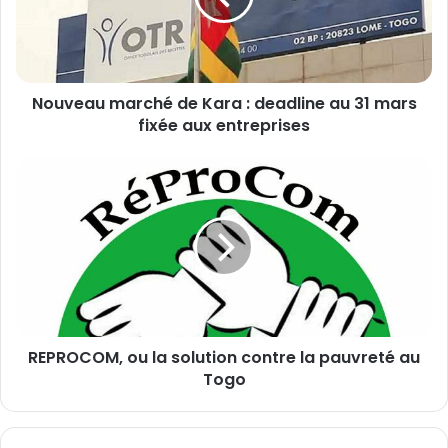
a
u
m
a
Nouveau marché de Kara : deadline au 31 mars
r
fixée aux entreprises
c
h
é
R
d
E
e
P
K
R
a
O
r
C
a
O
:
M
d
,
e
REPROCOM, ou la solution contre la pauvreté au
o
a
Togo
u
d
l
l
a
i
s