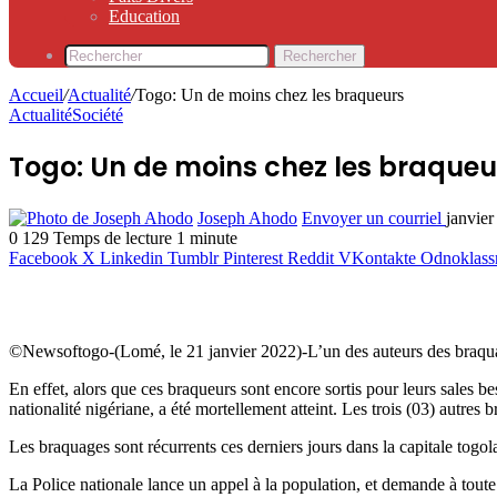
Education
Rechercher
Accueil
/
Actualité
/
Togo: Un de moins chez les braqueurs
Actualité
Société
Togo: Un de moins chez les braqueu
Joseph Ahodo
Envoyer un courriel
janvier
0
129
Temps de lecture 1 minute
Facebook
X
Linkedin
Tumblr
Pinterest
Reddit
VKontakte
Odnoklass
©Newsoftogo-(Lomé, le 21 janvier 2022)-L’un des auteurs des braquage
En effet, alors que ces braqueurs sont encore sortis pour leurs sales b
nationalité nigériane, a été mortellement atteint. Les trois (03) autres
Les braquages sont récurrents ces derniers jours dans la capitale togol
La Police nationale lance un appel à la population, et demande à toute