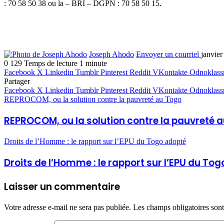
: 70 58 50 38 ou la – BRI – DGPN : 70 58 50 15.
Joseph Ahodo
Envoyer un courriel
janvier
0
129
Temps de lecture 1 minute
Facebook
X
Linkedin
Tumblr
Pinterest
Reddit
VKontakte
Odnoklass
Partager
Facebook
X
Linkedin
Tumblr
Pinterest
Reddit
VKontakte
Odnoklass
REPROCOM, ou la solution contre la pauvreté au Togo
REPROCOM, ou la solution contre la pauvreté 
Droits de l’Homme : le rapport sur l’EPU du Togo adopté
Droits de l’Homme : le rapport sur l’EPU du To
Laisser un commentaire
Votre adresse e-mail ne sera pas publiée.
Les champs obligatoires son