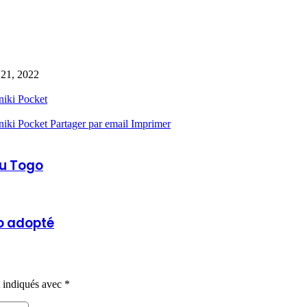
 21, 2022
niki
Pocket
niki
Pocket
Partager par email
Imprimer
au Togo
go adopté
t indiqués avec
*