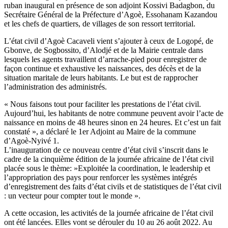
ruban inaugural en présence de son adjoint Kossivi Badagbon, du
Secrétaire Général de la Préfecture d’Agoè, Essohanam Kazandou
et les chefs de quartiers, de villages de son ressort territorial.
L’état civil d’Agoè Cacaveli vient s’ajouter à ceux de Logopé, de
Gbonve, de Sogbossito, d’Alodjé et de la Mairie centrale dans
lesquels les agents travaillent d’arrache-pied pour enregistrer de
façon continue et exhaustive les naissances, des décès et de la
situation maritale de leurs habitants. Le but est de rapprocher
l’administration des administrés.
« Nous faisons tout pour faciliter les prestations de l’état civil.
Aujourd’hui, les habitants de notre commune peuvent avoir l’acte de
naissance en moins de 48 heures sinon en 24 heures. Et c’est un fait
constaté », a déclaré le 1er Adjoint au Maire de la commune
d’Agoè-Nyivé 1.
L’inauguration de ce nouveau centre d’état civil s’inscrit dans le
cadre de la cinquième édition de la journée africaine de l’état civil
placée sous le thème: »Exploitée la coordination, le leadership et
l’appropriation des pays pour renforcer les systèmes intégrés
d’enregistrement des faits d’état civils et de statistiques de l’état civil
: un vecteur pour compter tout le monde ».
A cette occasion, les activités de la journée africaine de l’état civil
ont été lancées. Elles vont se dérouler du 10 au 26 août 2022. Au