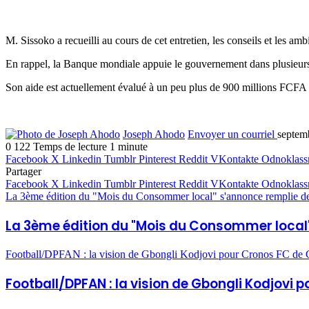
M. Sissoko a recueilli au cours de cet entretien, les conseils et les
En rappel, la Banque mondiale appuie le gouvernement dans plusieurs 
Son aide est actuellement évalué à un peu plus de 900 millions FCFA e
Joseph Ahodo
Envoyer un courriel
septem
0
122
Temps de lecture 1 minute
Facebook
X
Linkedin
Tumblr
Pinterest
Reddit
VKontakte
Odnoklass
Partager
Facebook
X
Linkedin
Tumblr
Pinterest
Reddit
VKontakte
Odnoklass
La 3ème édition du "Mois du Consommer local" s'annonce remplie de
La 3ème édition du "Mois du Consommer local"
Football/DPFAN : la vision de Gbongli Kodjovi pour Cronos FC de C
Football/DPFAN : la vision de Gbongli Kodjovi 