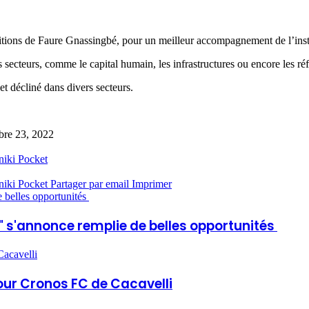
 ambitions de Faure Gnassingbé, pour un meilleur accompagnement de l’ins
secteurs, comme le capital humain, les infrastructures ou encore les ré
t décliné dans divers secteurs.
bre 23, 2022
niki
Pocket
niki
Pocket
Partager par email
Imprimer
 belles opportunités
 s'annonce remplie de belles opportunités
acavelli
pour Cronos FC de Cacavelli