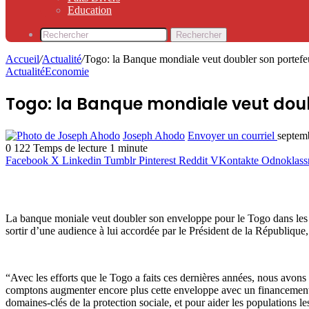
Education
Rechercher
Accueil
/
Actualité
/
Togo: la Banque mondiale veut doubler son portefeu
Actualité
Economie
Togo: la Banque mondiale veut doub
Joseph Ahodo
Envoyer un courriel
septem
0
122
Temps de lecture 1 minute
Facebook
X
Linkedin
Tumblr
Pinterest
Reddit
VKontakte
Odnoklass
La banque moniale veut doubler son enveloppe pour le Togo dans les p
sortir d’une audience à lui accordée par le Président de la Républiqu
“Avec les efforts que le Togo a faits ces dernières années, nous avons 
comptons augmenter encore plus cette enveloppe avec un financement en
domaines-clés de la protection sociale, et pour aider les populations 