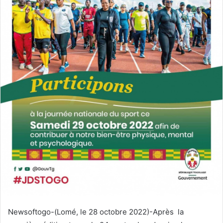
e
r
u
n
c
o
u
r
r
i
e
l
Newsoftogo-(Lomé, le 28 octobre 2022)-Après la