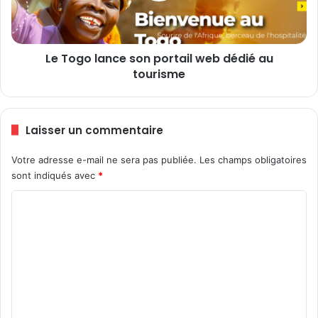
e
l
d
a
i
n
v
Le Togo lance son portail web dédié au
c
i
tourisme
e
s
s
i
o
o
n
Laisser un commentaire
n
p
s
o
Votre adresse e-mail ne sera pas publiée.
Les champs obligatoires
’
r
a
sont indiqués avec
*
t
p
a
C
p
i
e
l
o
l
w
m
l
e
e
m
b
r
d
e
a
é
n
l
d