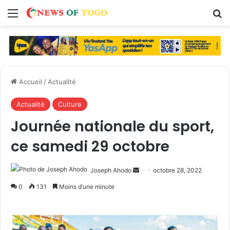
Menu
R
Accueil
/
Actualité
Actualité
Culture
Journée nationale du sport,
ce samedi 29 octobre
Joseph Ahodo
E
octobre 28, 2022
n
0
131
Moins d’une minute
v
o
y