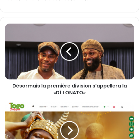
D
é
s
o
r
m
a
i
s
Désormais la première division s’appellera la
l
«D1 LONATO»
a
p
r
L
e
e
m
T
i
o
è
g
r
o