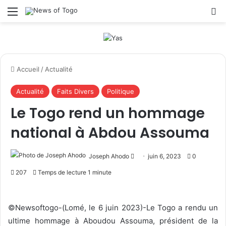
Menu
R
Accueil
/
Actualité
Actualité
Faits Divers
Politique
Le Togo rend un hommage
national à Abdou Assouma
Joseph Ahodo
E
juin 6, 2023
0
n
207
Temps de lecture 1 minute
v
o
y
©Newsoftogo-(Lomé, le 6 juin 2023)-Le Togo a rendu un
e
ultime hommage à Aboudou Assouma, président de la