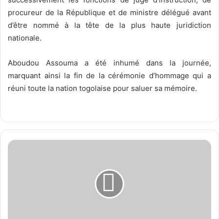
procureur de la République et de ministre délégué avant
d’être nommé à la tête de la plus haute juridiction
nationale.
Aboudou Assouma a été inhumé dans la journée,
marquant ainsi la fin de la cérémonie d’hommage qui a
réuni toute la nation togolaise pour saluer sa mémoire.
D
é
b
u
t
d
u
r