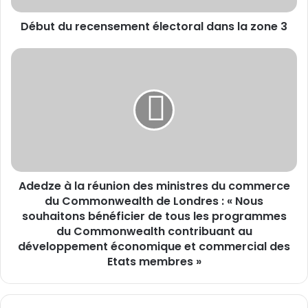
e
Début du recensement électoral dans la zone 3
c
e
n
A
s
d
e
e
m
d
e
z
n
e
t
à
é
l
l
a
Adedze à la réunion des ministres du commerce
e
r
c
du Commonwealth de Londres : « Nous
é
t
u
souhaitons bénéficier de tous les programmes
o
n
du Commonwealth contribuant au
r
i
développement économique et commercial des
a
o
Etats membres »
l
n
d
d
a
e