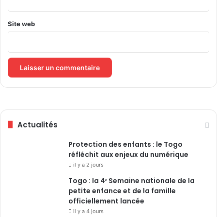
u
C
o
Site web
m
m
o
n
w
e
a
l
t
h
Actualités
Protection des enfants : le Togo
d
réfléchit aux enjeux du numérique
e
L
il y a 2 jours
o
Togo : la 4ᵉ Semaine nationale de la
n
petite enfance et de la famille
d
officiellement lancée
r
il y a 4 jours
e