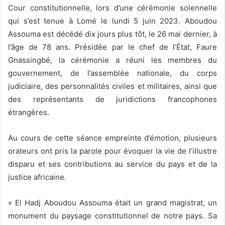
r
Cour constitutionnelle, lors d’une cérémonie solennelle
u
qui s’est tenue à Lomé le lundi 5 juin 2023. Aboudou
n
Assouma est décédé dix jours plus tôt, le 26 mai dernier, à
c
l’âge de 78 ans. Présidée par le chef de l’État, Faure
o
Gnassingbé, la cérémonie a réuni les membres du
u
gouvernement, de l’assemblée nationale, du corps
r
judiciaire, des personnalités civiles et militaires, ainsi que
r
des représentants de juridictions francophones
i
étrangères.
e
l
Au cours de cette séance empreinte d’émotion, plusieurs
orateurs ont pris la parole pour évoquer la vie de l’illustre
disparu et ses contributions au service du pays et de la
justice africaine.
« El Hadj Aboudou Assouma était un grand magistrat, un
monument du paysage constitutionnel de notre pays. Sa