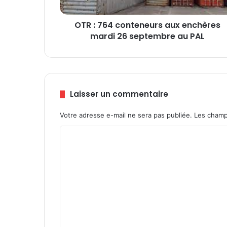
c
o
OTR : 764 conteneurs aux enchères
n
mardi 26 septembre au PAL
t
e
n
e
u
r
Laisser un commentaire
s
a
Votre adresse e-mail ne sera pas publiée.
Les champ
u
x
C
e
o
n
c
m
h
m
è
e
r
e
n
s
t
m