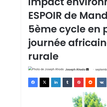
impact environn
ESPOIR de Mand
5ème cycle en p
journée africai
rurale
Joseph Ahodo
E
septemb
n
Facebook
X
Linkedin
Tumblr
Pinterest
Reddit
VK
v
o
y
e
r