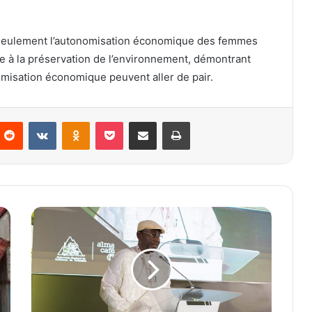
 seulement l’autonomisation économique des femmes
ive à la préservation de l’environnement, démontrant
omisation économique peuvent aller de pair.
Reddit
VKontakte
Odnoklassniki
Pocket
Partager par email
Imprimer
L
e
T
o
g
o
é