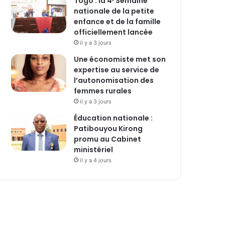
Togo : la 4ᵉ Semaine
nationale de la petite
enfance et de la famille
officiellement lancée
il y a 3 jours
Une économiste met son
expertise au service de
l’autonomisation des
femmes rurales
il y a 3 jours
Éducation nationale :
Patibouyou Kirong
promu au Cabinet
ministériel
il y a 4 jours