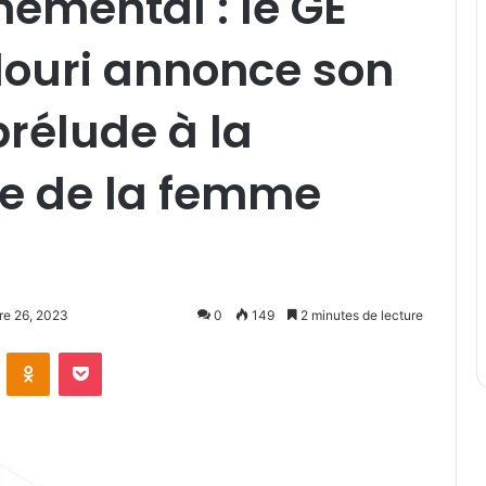
emental : le GE
ouri annonce son
rélude à la
ne de la femme
re 26, 2023
0
149
2 minutes de lecture
ontakte
Odnoklassniki
Pocket