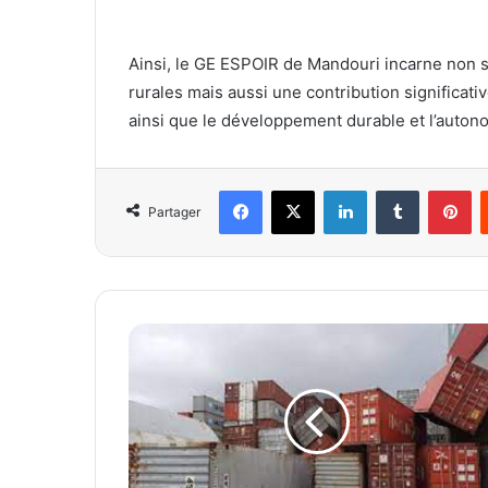
Ainsi, le GE ESPOIR de Mandouri incarne non
rurales mais aussi une contribution significat
ainsi que le développement durable et l’auton
Facebook
X
Linkedin
Tumblr
Pinterest
Partager
O
T
R
:
7
6
4