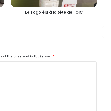
l
u
Le Togo élu à la tête de l'OIC
à
l
a
t
ê
t
e
d
e
s obligatoires sont indiqués avec
*
l
'
O
I
C