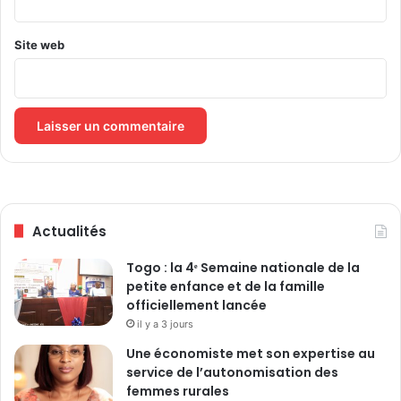
i
o
n
Site web
d
e
W
I
S
P
A
à
L
Actualités
o
m
Togo : la 4ᵉ Semaine nationale de la
é
petite enfance et de la famille
officiellement lancée
il y a 3 jours
Une économiste met son expertise au
service de l’autonomisation des
femmes rurales