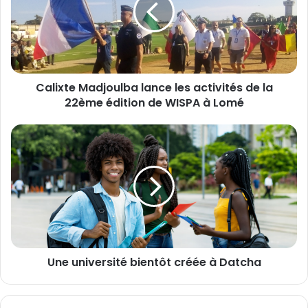
x
t
e
M
a
Calixte Madjoulba lance les activités de la
d
22ème édition de WISPA à Lomé
j
o
u
U
l
n
b
e
a
u
l
n
a
i
n
v
c
e
e
r
l
Une université bientôt créée à Datcha
s
e
i
s
t
a
é