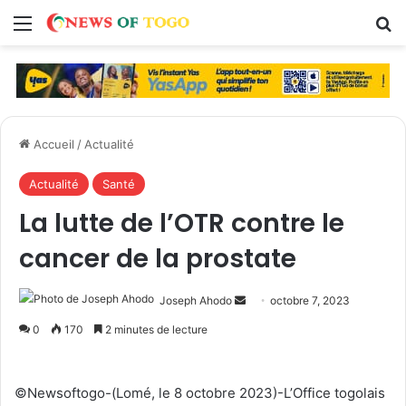
Menu
R
Accueil
/
Actualité
Actualité
Santé
La lutte de l’OTR contre le
cancer de la prostate
Joseph Ahodo
E
octobre 7, 2023
n
0
170
2 minutes de lecture
v
o
y
©Newsoftogo-(Lomé, le 8 octobre 2023)-L’Office togolais