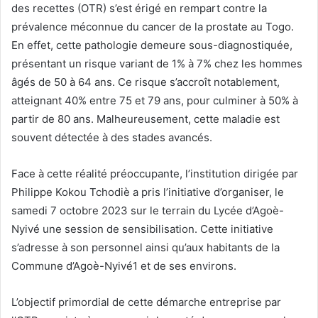
e
des recettes (OTR) s’est érigé en rempart contre la
r
prévalence méconnue du cancer de la prostate au Togo.
u
En effet, cette pathologie demeure sous-diagnostiquée,
n
présentant un risque variant de 1% à 7% chez les hommes
c
âgés de 50 à 64 ans. Ce risque s’accroît notablement,
o
atteignant 40% entre 75 et 79 ans, pour culminer à 50% à
u
partir de 80 ans. Malheureusement, cette maladie est
r
souvent détectée à des stades avancés.
r
i
Face à cette réalité préoccupante, l’institution dirigée par
e
l
Philippe Kokou Tchodiè a pris l’initiative d’organiser, le
samedi 7 octobre 2023 sur le terrain du Lycée d’Agoè-
Nyivé une session de sensibilisation. Cette initiative
s’adresse à son personnel ainsi qu’aux habitants de la
Commune d’Agoè-Nyivé1 et de ses environs.
L’objectif primordial de cette démarche entreprise par