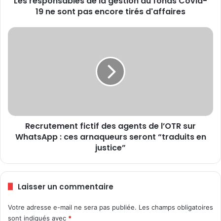
Les responsables de la gestion du fonds Covid-
19 ne sont pas encore tirés d'affaires
a
b
l
R
e
e
s
c
d
r
e
u
l
t
a
e
g
m
e
e
s
Recrutement fictif des agents de l’OTR sur
n
t
WhatsApp : ces arnaqueurs seront “traduits en
t
i
f
justice”
o
i
n
c
d
t
Laisser un commentaire
u
i
f
f
o
Votre adresse e-mail ne sera pas publiée.
Les champs obligatoires
d
n
sont indiqués avec
*
e