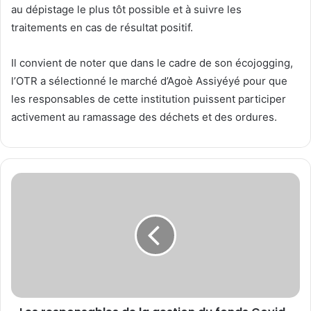
au dépistage le plus tôt possible et à suivre les
traitements en cas de résultat positif.
Il convient de noter que dans le cadre de son écojogging,
l’OTR a sélectionné le marché d’Agoè Assiyéyé pour que
les responsables de cette institution puissent participer
activement au ramassage des déchets et des ordures.
L
e
s
r
e
s
p
o
n
s