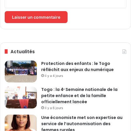
c
s
o
A
r
p
e
p
t
:
i
c
r
e
é
s
Actualités
s
a
d
r
Protection des enfants : le Togo
'
n
réfléchit aux enjeux du numérique
a
a
f
il y a 4 jours
q
f
u
a
e
Togo : la 4ᵉ Semaine nationale de la
i
u
petite enfance et de la famille
r
r
officiellement lancée
e
s
il y a 6 jours
s
s
Une économiste met son expertise au
e
service de l’autonomisation des
r
femmes rurales